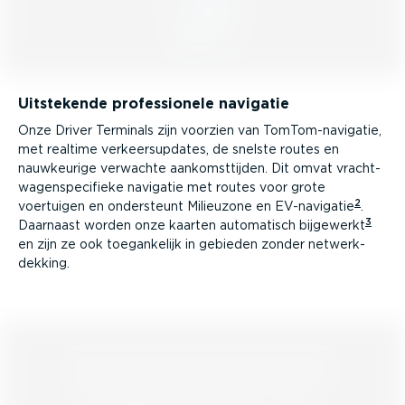
Uitstekende profes­si­onele navigatie
Onze Driver Terminals zijn voorzien van TomTom-­na­vi­gatie,
met realtime verkeer­s­up­dates, de snelste routes en
nauwkeurige verwachte aankomst­tijden. Dit omvat vracht­
wa­gen­spe­ci­fieke navigatie met routes voor grote
2
voertuigen en ondersteunt Milieuzone en EV-na­vi­gatie
.
3
Daarnaast worden onze kaarten automatisch bijgewerkt
en zijn ze ook toegan­kelijk in gebieden zonder netwerk­
dekking.