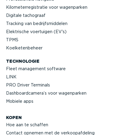
Kilome­ter­re­gi­stratie voor wagenparken
Digitale tachograaf
Tracking van bedrijfs­mid­delen
Elektrische voertuigen (EV's)
TPMS
Koelke­ten­beheer
TECHNOLOGIE
Fleet management software
LINK
PRO Driver Terminals
Dashboard­camera’s voor wagenparken
Mobiele apps
KOPEN
Hoe aan te schaffen
Contact opnemen met de verkoop­af­deling