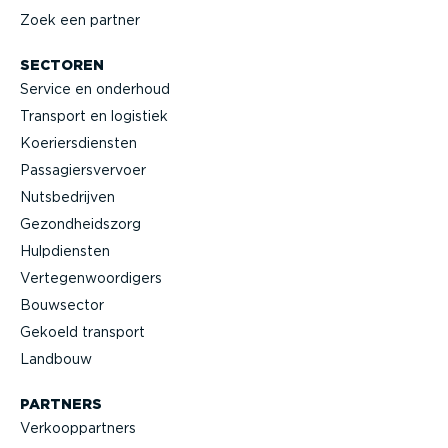
Zoek een partner
SECTOREN
Service en onderhoud
Transport en logistiek
Koeriers­diensten
Passa­giers­vervoer
Nutsbe­drijven
Gezond­heidszorg
Hulpdiensten
Verte­gen­woor­digers
Bouwsector
Gekoeld transport
Landbouw
PARTNERS
Verkoop­partners