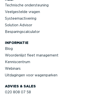
Technische onder­steuning
Veelge­stelde vragen
Systeem­ac­ti­vering
Solution Advisor
Bespa­rings­cal­cu­lator
INFORMATIE
Blog
Woorden­lijst fleet management
Kennis­centrum
Webinars
Uitdagingen voor wagenparken
ADVIES & SALES
020 808 07 58