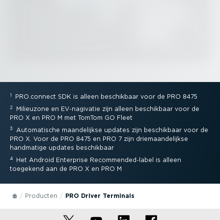
1
PRO.connect SDK is alleen beschikbaar voor de PRO 8475
2
Milieuzone en EV-na­gi­vatie zijn alleen beschikbaar voor de
PRO X en PRO M met TomTom GO Fleet
3
Automa­tische maande­lijkse updates zijn beschikbaar voor de
PRO X. Voor de PRO 8475 en PRO 7 zijn driemaan­de­lijkse
handmatige updates beschikbaar
4
Het Android Enterprise Recom­men­de­d-label is alleen
toegekend aan de PRO X en PRO M
Producten
PRO Driver Terminals