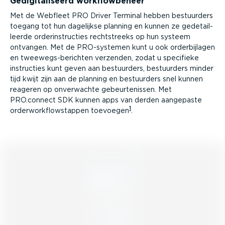
Gedigi­ta­li­seerd workflow­beheer
Met de Webfleet PRO Driver Terminal hebben bestuurders
toegang tot hun dagelijkse planning en kunnen ze gedetail­
leerde order­in­structies recht­streeks op hun systeem
ontvangen. Met de PRO-sys­temen kunt u ook order­bij­lagen
en tweeweg­s-­be­richten verzenden, zodat u specifieke
instructies kunt geven aan bestuurders, bestuurders minder
tijd kwijt zijn aan de planning en bestuurders snel kunnen
reageren op onverwachte gebeur­te­nissen. Met
PRO.connect SDK kunnen apps van derden aangepaste
1
order­work­flow­stappen toevoegen
.