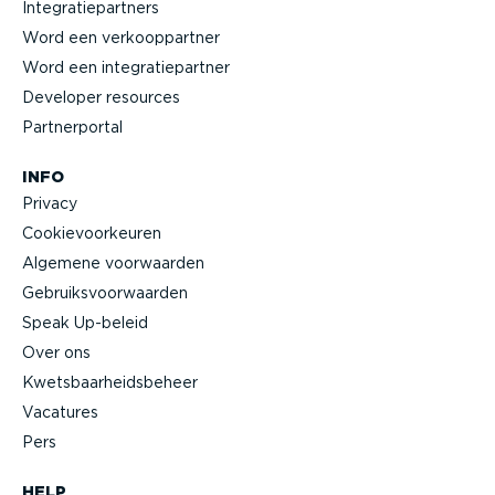
Integra­tie­partners
Word een verkoop­partner
Word een integra­tie­partner
Developer resources
Partner­portal
INFO
Privacy
Cookie­voor­keuren
Algemene voorwaarden
Gebruiks­voor­waarden
Speak Up-beleid
Over ons
Kwets­baar­heids­beheer
Vacatures
Pers
HELP