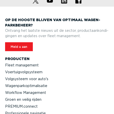
OP DE HOOGTE BLIJVEN VAN OPTIMAAL WAGEN­
PARK­BEHEER?
Ontvang het laatste nieuws uit de sector, product­aan­kon­di­
gingen en updates over fleet management.
Meld u aan
PRODUCTEN
Fleet management
Voertuig­volg­systeem
Volgsysteem voor auto's
Wagen­par­kop­ti­ma­li­satie
Workflow Management
Groen en veilig rijden
PREMIUM.connect
Profes­si­onele navigatie