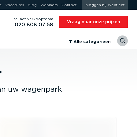
o
Vacatures
Blog
Webinars
Contact
Inloggen bij Webfleet
Bel het verkoopteam
Vraag naar onze prijzen
020 808 07 58
⁠Alle categorieën
r
van uw wagenpark.