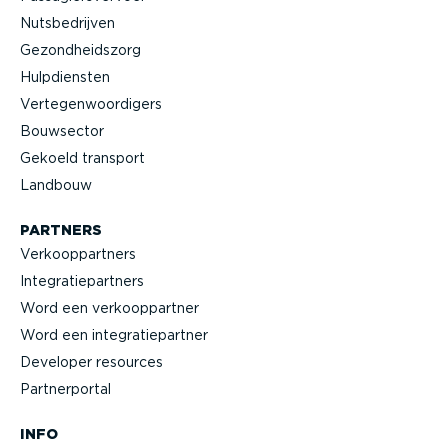
Nutsbe­drijven
Gezond­heidszorg
Hulpdiensten
Verte­gen­woor­digers
Bouwsector
Gekoeld transport
Landbouw
PARTNERS
Verkoop­partners
Integra­tie­partners
Word een verkoop­partner
Word een integra­tie­partner
Developer resources
Partner­portal
INFO