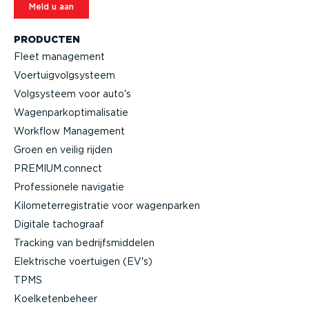
Meld u aan
PRODUCTEN
Fleet management
Voertuig­volg­systeem
Volgsysteem voor auto's
Wagen­par­kop­ti­ma­li­satie
Workflow Management
Groen en veilig rijden
PREMIUM.connect
Profes­si­onele navigatie
Kilome­ter­re­gi­stratie voor wagenparken
Digitale tachograaf
Tracking van bedrijfs­mid­delen
Elektrische voertuigen (EV's)
TPMS
Koelke­ten­beheer