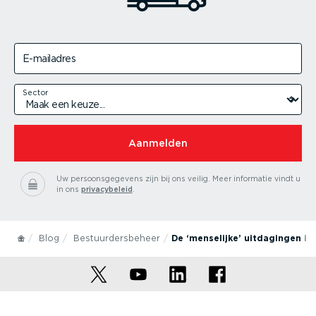
E-mailadres
Sector
Aanmelden
Uw persoonsgegevens zijn bij ons veilig.
Meer informatie vindt u
in ons
privacybeleid
.
Blog
Bestuurdersbeheer
De ‘menselijke’ uitdagingen in