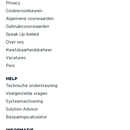
Privacy
Cookie­voor­keuren
Algemene voorwaarden
Gebruiks­voor­waarden
Speak Up-beleid
Over ons
Kwets­baar­heids­beheer
Vacatures
Pers
HELP
Technische onder­steuning
Veelge­stelde vragen
Systeem­ac­ti­vering
Solution Advisor
Bespa­rings­cal­cu­lator
INFORMATIE