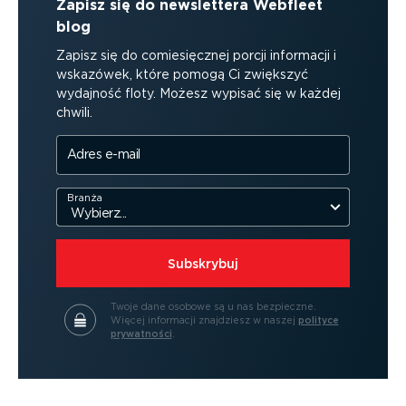
Zapisz się do newslettera Webfleet
blog
Zapisz się do comiesięcznej porcji informacji i
wskazówek, które pomogą Ci zwiększyć
wydajność floty. Możesz wypisać się w każdej
chwili.
Adres e-mail
Branża
Subskrybuj
Twoje dane osobowe są u nas bezpieczne.
Więcej informacji znajdziesz w naszej
polityce
prywatności
.