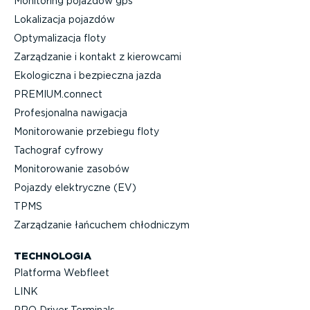
Monitoring pojazdów gps
Lokalizacja pojazdów
Optyma­li­zacja floty
Zarządzanie i kontakt z kierowcami
Ekologiczna i bezpieczna jazda
PREMIUM.connect
Profe­sjo­nalna nawigacja
Monito­ro­wanie przebiegu floty
Tachograf cyfrowy
Monito­ro­wanie zasobów
Pojazdy elektryczne (EV)
TPMS
Zarządzanie łańcuchem chłodniczym
TECHNOLOGIA
Platforma Webfleet
LINK