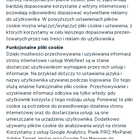
bardziej dopasowane korzystanie z witryny inter­ne­towej i
pozwalają odpowiednio dopasować wyświetlane reklamy
do użytkownika. W powyższych ustawie­niach plików
cookie można włączyć/wyłączyć pliki cookie i ustawienia, z
których korzystamy w celu lepszego dopasowania prezen­
to­wanych przez nas treści i reklam do użytkownika.
Funkcjo­nalne pliki cookie
Dzięki możliwości przecho­wy­wania i uzyskiwania informacji
strony internetowe i usługi Webfleet są w stanie
dostarczać użytkow­nikom wymagane przez nich usługi i
informacje. Na przykład dotyczy to ustawienia języka i
nazwy użytkownika używanej podczas logowania. Do tego
służą właśnie funkcjo­nalne pliki cookie. Przecho­wy­wanie i
uzyskiwanie informacji odbywa się tylko wtedy, gdy
użytkownik korzysta z tego rodzaju usług. Ponieważ te pliki
cookie są potrzebne do prawi­dłowego działania strony
inter­ne­towej oraz do dostar­czania usługi, są one
umieszczane na urządzeniu użytkownika. Dodatkowo
używamy plików cookie do anali­zo­wania wizyt na stronie.
Korzystamy z usług Google Analytics, Piwik PRO, MixPanel,
Adobe Target, Hotjar oraz Google Tag Manager do