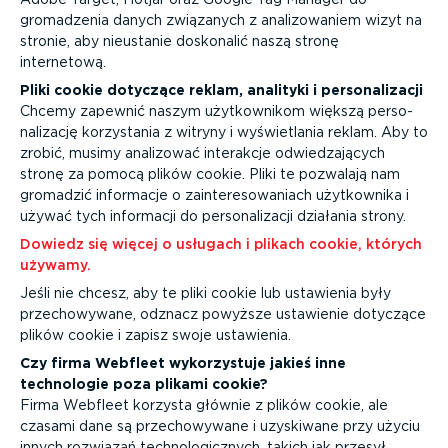
gromadzenia danych związanych z anali­zo­waniem wizyt na
stronie, aby nieustanie doskonalić naszą stronę
internetową.
Pliki cookie dotyczące reklam, analityki i perso­na­li­zacji
Chcemy zapewnić naszym użytkow­nikom większą perso­
na­li­zację korzystania z witryny i wyświe­tlania reklam. Aby to
zrobić, musimy analizować interakcje odwie­dza­jących
stronę za pomocą plików cookie. Pliki te pozwalają nam
gromadzić informacje o zainte­re­so­wa­niach użytkownika i
używać tych informacji do perso­na­li­zacji działania strony.
Dowiedz się więcej o usługach i plikach cookie, których
używamy.
Jeśli nie chcesz, aby te pliki cookie lub ustawienia były
przecho­wywane, odznacz powyższe ustawienie dotyczące
plików cookie i zapisz swoje ustawienia.
Czy firma Webfleet wykorzy­stuje jakieś inne
technologie poza plikami cookie?
Firma Webfleet korzysta głównie z plików cookie, ale
czasami dane są przecho­wywane i uzyskiwane przy użyciu
innych rozwiązań techno­lo­gicznych, takich jak przesył