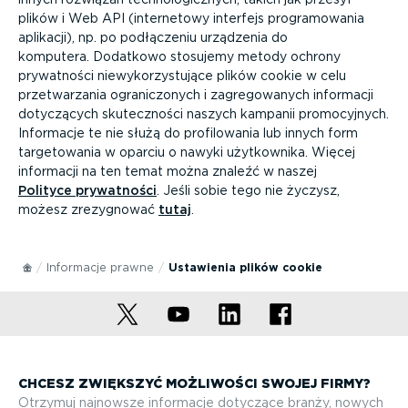
plików i Web API (internetowy interfejs progra­mo­wania
aplikacji), np. po podłączeniu urządzenia do
komputera.
Dodatkowo stosujemy metody ochrony
prywatności niewy­ko­rzy­stujące plików cookie w celu
przetwa­rzania ograni­czonych i zagre­go­wanych informacji
dotyczących skutecz­ności naszych kampanii promo­cyjnych.
Informacje te nie służą do profi­lo­wania lub innych form
targe­to­wania w oparciu o nawyki użytkownika. Więcej
informacji na ten temat można znaleźć w naszej
Polityce prywatności
. Jeśli sobie tego nie życzysz,
możesz zrezygnować
tutaj
.
Informacje prawne
Ustawienia plików cookie
CHCESZ ZWIĘKSZYĆ MOŻLIWOŚCI SWOJEJ FIRMY?
Otrzymuj najnowsze informacje dotyczące branży, nowych