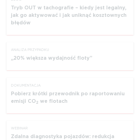
Tryb OUT w tachografie – kiedy jest legalny,
jak go aktywować i jak uniknąć kosztownych
błędów
ANALIZA PRZYPADKU
20% większa wydajność floty
DOKUMEN­TACJA
Pobierz krótki przewodnik po rapor­to­waniu
emisji CO
we flotach
2
WEBINAR
Zdalna diagnostyka pojazdów: redukcja