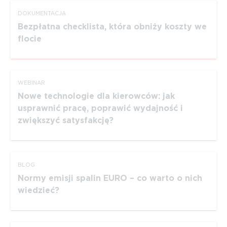
DOKUMEN­TACJA
Bezpłatna checklista, która obniży koszty we
flocie
WEBINAR
Nowe technologie dla kierowców: jak
usprawnić pracę, poprawić wydajność i
zwiększyć satysfakcję?
BLOG
Normy emisji spalin EURO – co warto o nich
wiedzieć?