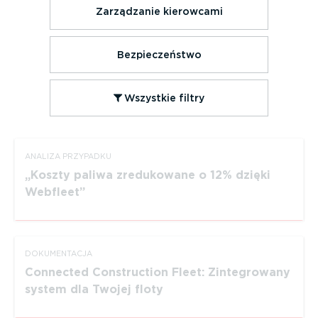
Zarządzanie kierowcami
Bezpie­czeństwo
Wszystkie filtry
ANALIZA PRZYPADKU
Koszty paliwa zredukowane o 12% dzięki
Webfleet
DOKUMEN­TACJA
Connected Construction Fleet: Zinte­growany
system dla Twojej floty