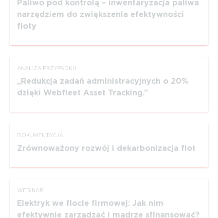
Paliwo pod kontrolą – inwentaryzacja paliwa
narzędziem do zwiększenia efektywności
floty
ANALIZA PRZYPADKU
Redukcja zadań administracyjnych o 20%
dzięki Webfleet Asset Tracking.
DOKUMEN­TACJA
Zrówno­ważony rozwój i dekar­bo­ni­zacja flot
WEBINAR
Elektryk we flocie firmowej: Jak nim
efektywnie zarządzać i mądrze sfinansować?