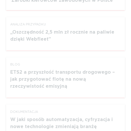
Zarobki kierowców zawodowych w Polsce
ANALIZA PRZYPADKU
Oszczędność 2,5 mln zł rocznie na paliwie
dzięki Webfleet
BLOG
ETS2 a przyszłość transportu drogowego –
jak przygotować flotę na nową
rzeczywistość emisyjną
DOKUMEN­TACJA
W jaki sposób automa­ty­zacja, cyfryzacja i
nowe technologie zmieniają branżę