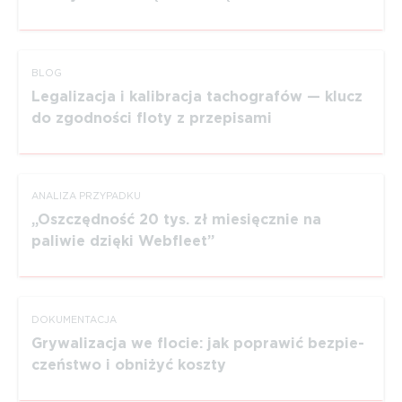
BLOG
Legalizacja i kalibracja tachografów — klucz
do zgodności floty z przepisami
ANALIZA PRZYPADKU
Oszczędność 20 tys. zł miesięcznie na
paliwie dzięki Webfleet
DOKUMEN­TACJA
Grywa­li­zacja we flocie: jak poprawić bezpie­
czeństwo i obniżyć koszty