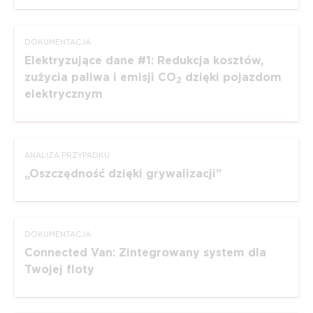
DOKUMEN­TACJA
Elektryzujące dane #1: Redukcja kosztów,
zużycia paliwa i emisji CO
dzięki pojazdom
2
elektrycznym
ANALIZA PRZYPADKU
Oszczędność dzięki grywalizacji
DOKUMEN­TACJA
Connected Van: Zinte­growany system dla
Twojej floty