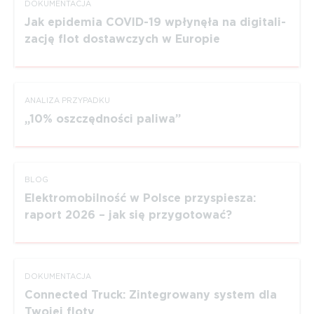
DOKUMEN­TACJA
Jak epidemia COVID-19 wpłynęła na digita­li­
zację flot dostawczych w Europie
ANALIZA PRZYPADKU
10% oszczędności paliwa
BLOG
Elektromobilność w Polsce przyspiesza:
raport 2026 – jak się przygotować?
DOKUMEN­TACJA
Connected Truck: Zinte­growany system dla
Twojej floty