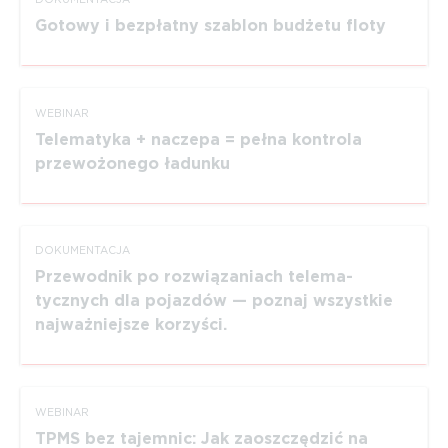
Gotowy i bezpłatny szablon budżetu floty
WEBINAR
Telematyka + naczepa = pełna kontrola
przewożonego ładunku
DOKUMEN­TACJA
Przewodnik po rozwią­za­niach telema­
tycznych dla pojazdów — poznaj wszystkie
najważ­niejsze korzyści.
WEBINAR
TPMS bez tajemnic: Jak zaoszczędzić na