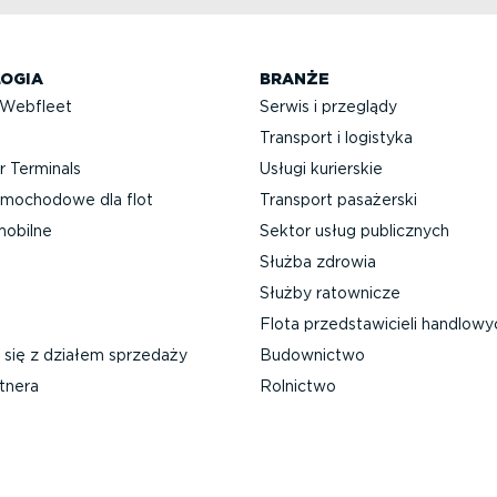
OGIA
BRANŻE
 Webfleet
Serwis i przeglądy
Transport i logistyka
 Terminals
Usługi kurierskie
mochodowe dla flot
Transport pasażerski
mobilne
Sektor usług publicznych
Służba zdrowia
Służby ratownicze
Flota przed­sta­wi­cieli handlow
 się z działem sprzedaży
Budownictwo
tnera
Rolnictwo