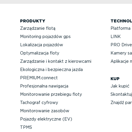
PRODUKTY
TECHNOL
Zarządzanie flotą
Platforma
Monitoring pojazdów gps
LINK
Lokalizacja pojazdów
PRO Driver
Optyma­li­zacja floty
Kamery sa
Zarządzanie i kontakt z kierowcami
Aplikacje 
Ekologiczna i bezpieczna jazda
PREMIUM.connect
KUP
Profe­sjo­nalna nawigacja
Jak kupić
Monito­ro­wanie przebiegu floty
Skontaktuj
Tachograf cyfrowy
Znajdź par
Monito­ro­wanie zasobów
Pojazdy elektryczne (EV)
TPMS