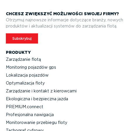
CHCESZ ZWIĘKSZYĆ MOŻLIWOŚCI SWOJEJ FIRMY?
Otrzymuj najnowsze informacje dotyczące branży, nowych
produktów i aktuali­zacji systemów do zarządzania flotą.
Subskrybuj
PRODUKTY
Zarządzanie flotą
Monitoring pojazdów gps
Lokalizacja pojazdów
Optyma­li­zacja floty
Zarządzanie i kontakt z kierowcami
Ekologiczna i bezpieczna jazda
PREMIUM.connect
Profe­sjo­nalna nawigacja
Monito­ro­wanie przebiegu floty
Tachograf cyfrowy