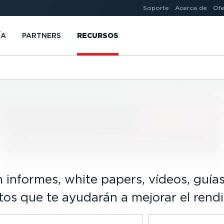
Soporte
Acerca de
Ofe
ÍA
PARTNERS
RECURSOS
n informes, white papers, vídeos, guí
os que te ayudarán a mejorar el rendi