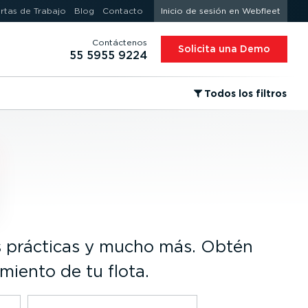
rtas de Trabajo
Blog
Contacto
Inicio de sesión en Webfleet
Contáctenos
Solicita una Demo
55 5955 9224
⁠Todos los filtros
as prácticas y mucho más. Obtén
miento de tu flota.