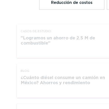
Reducción de costos
CASOS DE ESTUDIO
Logramos un ahorro de 2.5 M de
combustible
BLOG
¿Cuánto diésel consume un camión en
México? Ahorros y rendimiento