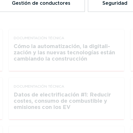
Gestión de conductores
Seguridad
DOCUMEN­TACIÓN TÉCNICA
Cómo la automa­ti­zación, la digita­li­
zación y las nuevas tecnologías están
cambiando la construcción
DOCUMEN­TACIÓN TÉCNICA
Datos de electrificación #1: Reducir
costes, consumo de combustible y
emisiones con los EV