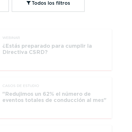
Todos los filtros
WEBINAR
¿Estás preparado para cumplir la
Directiva CSRD?
CASOS DE ESTUDIO
Redujimos un 62% el número de
eventos totales de conducción al mes