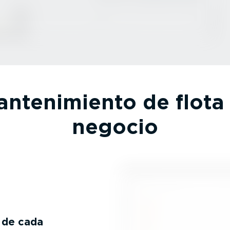
nte­ni­miento de flota 
negocio
 de cada