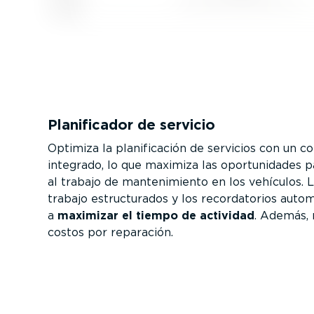
Plani­fi­cador de servicio
Optimiza la plani­fi­cación de servicios con un co
integrado, lo que maximiza las oportu­ni­dades 
al trabajo de mante­ni­miento en los vehículos. L
trabajo estruc­tu­rados y los recor­da­torios aut
a
maximizar el tiempo de actividad
. Además, 
costos por reparación.