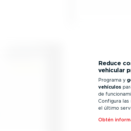
Reduce cos
vehicular 
Programa y
g
vehículos
para
de funcio­na­m
Configura las 
el último serv
Obtén informa