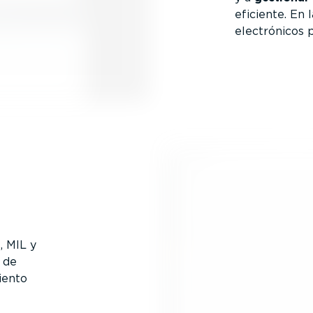
eficiente. En 
electró­nicos
, MIL y
n de
iento