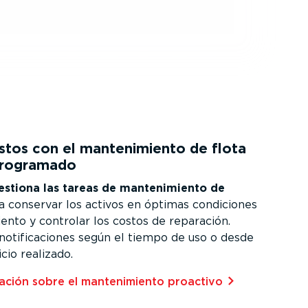
tos con el mante­ni­miento de flota
programado
estiona las tareas de mante­ni­miento de
 conservar los activos en óptimas condiciones
iento y controlar los costos de reparación.
notifi­ca­ciones según el tiempo de uso o desde
icio realizado.
ción sobre el mante­ni­miento proactivo⁠