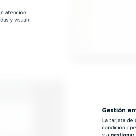
en atención
as y visua­li­
Gestión en
La tarjeta de
condición ope
y a
gestionar 