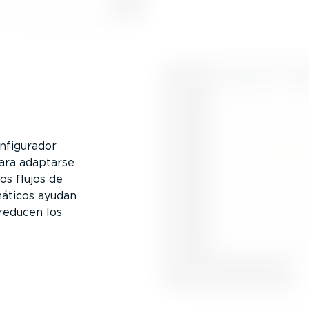
nfi­gu­rador
para adaptarse
os flujos de
omáticos ayudan
reducen los