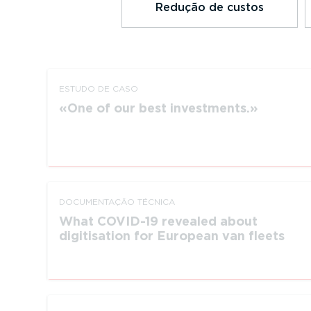
Redução de custos
ESTUDO DE CASO
One of our best investments.
DOCUMEN­TAÇÃO TÉCNICA
What COVID-19 revealed about
digitisation for European van fleets