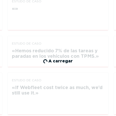
ESTUDO DE CASO
ESTUDO DE CASO
Hemos reducido 7% de las tareas y
paradas en los vehículos con TPMS.
A carregar
ESTUDO DE CASO
If Webfleet cost twice as much, we’d
still use it.