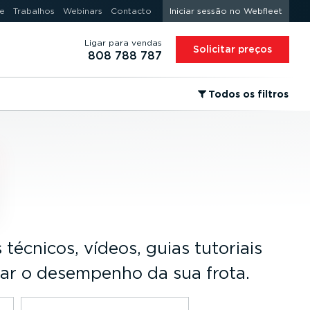
e
Trabalhos
Webinars
Contacto
Iniciar sessão no Webfleet
Ligar para vendas
Solicitar preços
808 788 787
⁠Todos os filtros
 técnicos, vídeos, guias tutoriais
rar o desempenho da sua frota.