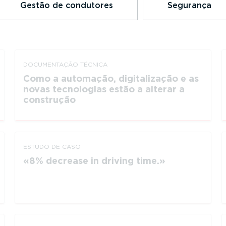
Gestão de condutores
Segurança
DOCUMEN­TAÇÃO TÉCNICA
Como a automação, digita­li­zação e as
novas tecnologias estão a alterar a
construção
ESTUDO DE CASO
8% decrease in driving time.