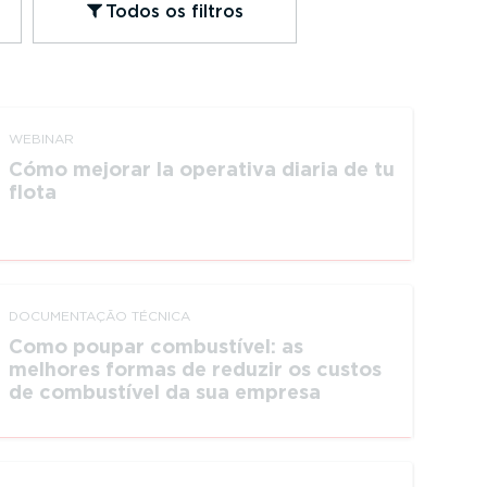
Todos os filtros
WEBINAR
Cómo mejorar la operativa diaria de tu
flota
DOCUMEN­TAÇÃO TÉCNICA
Como poupar combustível: as
melhores formas de reduzir os custos
de combustível da sua empresa