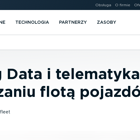
Obsługa
O firmie
Of
NE
TECHNOLOGIA
PARTNERZY
ZASOBY
g Data i telematyk
zaniu flotą pojazd
leet