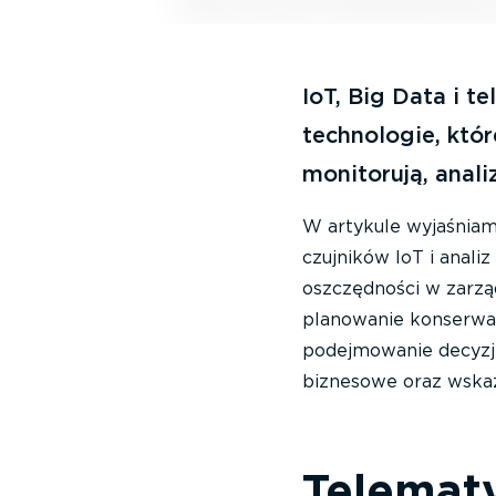
IoT, Big Data i 
technologie, któr
monitorują, anali
W artykule wyjaśniam
czujników IoT i anal
oszczędności w zarząd
planowanie konserwacj
podejmowanie decyzji 
biznesowe oraz wska
Telemat