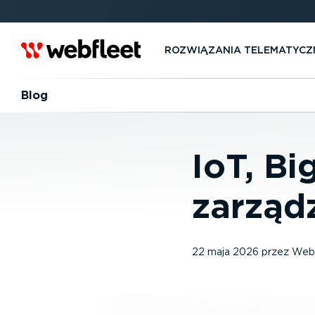
ROZWIĄZANIA TELEMA­TYCZ
Blog
IoT, Bi
zarząd
22 maja 2026
przez
Webf