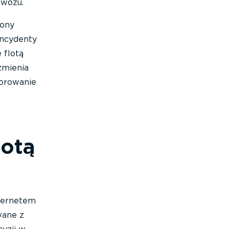
ewozu.
iony
incydenty
 flotą
zmienia
torowanie
lotą
nternetem
wane z