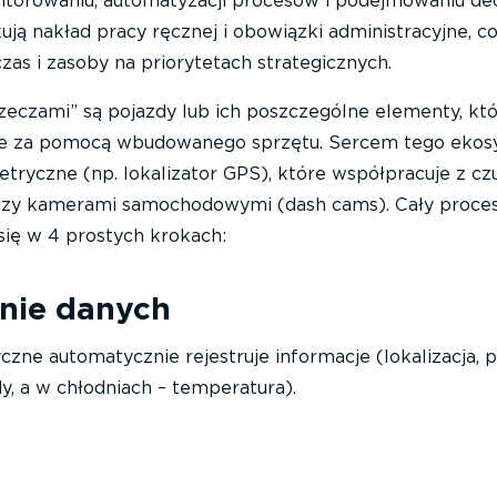
torowaniu, automatyzacji procesów i podejmowaniu dec
ują nakład pracy ręcznej i obowiązki administracyjne, c
zas i zasoby na priorytetach strategicznych.
zeczami” są pojazdy lub ich poszczególne elementy, któ
ine za pomocą wbudowanego sprzętu. Sercem tego eko
etryczne (np. lokalizator GPS), które współpracuje z cz
 czy kamerami samochodowymi (dash cams). Cały proce
się w 4 prostych krokach:
nie danych
zne automatycznie rejestruje informacje (lokalizacja, p
dy, a w chłodniach – temperatura).