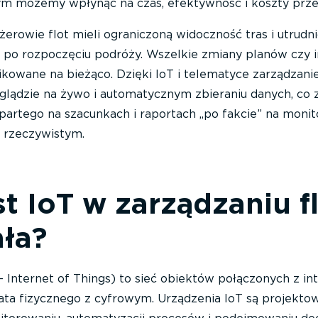
ym możemy wpłynąć na czas, efektywność i koszty prz
rowie flot mieli ograniczoną widoczność tras i utrudn
 po rozpoczęciu podróży. Wszelkie zmiany planów czy 
kowane na bieżąco. Dzięki IoT i telematyce zarządzanie
dglądzie na żywo i automatycznym zbieraniu danych, co 
partego na szacunkach i raportach „po fakcie” na moni
e rzeczywistym.
t IoT w zarządzaniu f
ała?
– Internet of Things) to sieć obiektów połączonych z i
iata fizycznego z cyfrowym. Urządzenia IoT są projekto