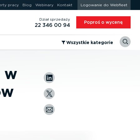
erty pracy
Blog
Webinary
Kontakt
Logowanie do Webfleet
Dział sprzedaży
Poproś o wycenę
22 346 00 94
⁠Wszystkie kategorie
a w
ów