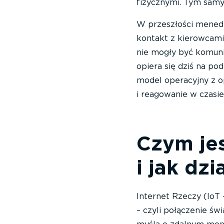
fizycznymi. Tym sam
W przeszłości menedże
kontakt z kierowcami
nie mogły być komuni
opiera się dziś na po
model operacyjny z o
i reagowanie w czasi
Czym jes
i jak dzi
Internet Rzeczy (IoT 
– czyli połączenie św