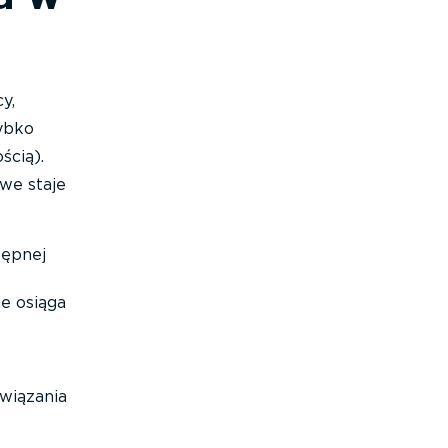
y,
ybko
ścią).
iwe staje
tępnej
ie osiąga
wiązania