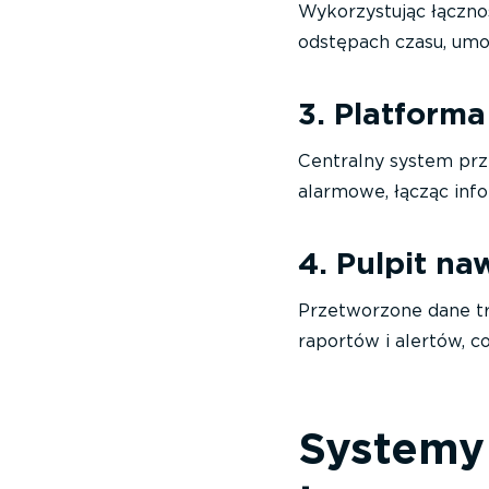
Wykorzystując łączno
odstępach czasu, umoż
3. Platform
Centralny system prze
alarmowe, łącząc inf
4. Pulpit na
Przetworzone dane tr
raportów i alertów, 
Systemy