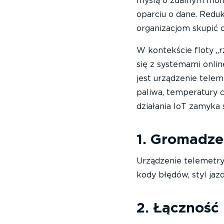
myślą o zdalnym moni
oparciu o dane. Reduk
organizacjom skupić c
W kontekście floty „r
się z systemami onl
jest urządzenie telem
paliwa, temperatury
działania IoT zamyka 
1. Gromadze
Urządzenie telemetryc
kody błędów, styl jaz
2. Łączność