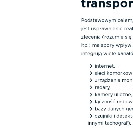
transpor
Podstawowym celem, d
jest usprawnienie rea
zlecenia (rozumie się
itp.) ma spory wpływ
integrują wiele kana
internet,
sieci komórkow
urządzenia moni
radary,
kamery uliczne,
łączność radiow
bazy danych geo
czujniki i dete
innymi tachograf).