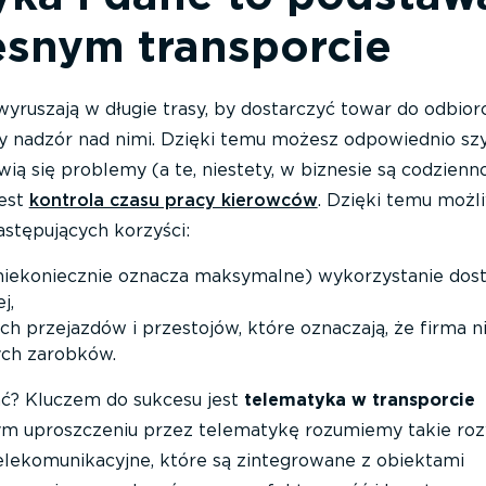
snym transporcie
yruszają w długie trasy, by dostarczyć towar do odbiorc
y nadzór nad nimi. Dzięki temu możesz odpowiednio sz
ią się problemy (a te, niestety, w biznesie są codzienno
jest
kontrola czasu pracy kierowców
. Dzięki temu możl
następujących korzyści:
niekoniecznie oznacza maksymalne) wykorzystanie dos
j,
ch przejazdów i przestojów, które oznaczają, że firma n
ych zarobków.
ć? Kluczem do sukcesu jest
telematyka w transporcie
m uproszczeniu przez telematykę rozumiemy takie roz
elekomunikacyjne, które są zintegrowane z obiektami