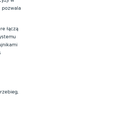
yzji w
o pozwala
re łączą
systemu
ujnikami
s
rzebieg,