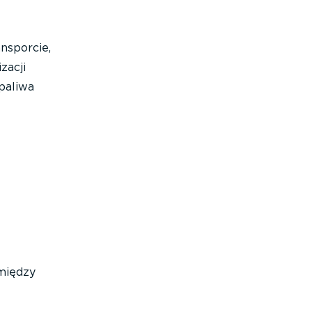
nsporcie,
zacji
 paliwa
L
 między