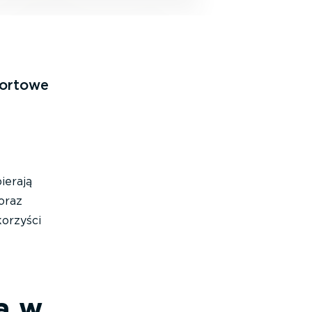
portowe
ierają
oraz
korzyści
a w