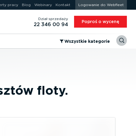
erty pracy
Blog
Webinary
Kontakt
Logowanie do Webfleet
Dział sprzedaży
Poproś o wycenę
22 346 00 94
⁠Wszystkie kategorie
ztów floty.