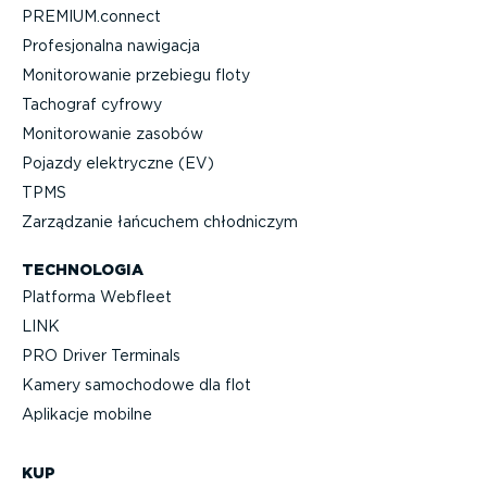
PREMIUM.connect
Profe­sjo­nalna nawigacja
Monito­ro­wanie przebiegu floty
Tachograf cyfrowy
Monito­ro­wanie zasobów
Pojazdy elektryczne (EV)
TPMS
Zarządzanie łańcuchem chłodniczym
TECHNOLOGIA
Platforma Webfleet
LINK
PRO Driver Terminals
Kamery samochodowe dla flot
Aplikacje mobilne
KUP