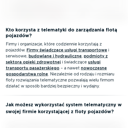
Kto korzysta z telematyki do zarządzania flotą
pojazdów?
Firmy i organizacje, które codziennie korzystają z
pojazdów.
Firmy świadczące usługi trans­portowe
i
serwisowe,
budowlane i hydrau­liczne
,
podmioty z
sektora opieki zdrowotnej
i świadczące
usługi
transportu pasażer­skiego
– a nawet
nowoczesne
gospo­darstwa rolne
. Niezależnie od rodzaju i rozmiaru
floty rozwiązania telema­tyczne pozwalają wielu firmom
działać w sposób bardziej bezpieczny i wydajny.
Jak możesz wykorzystać system telema­tyczny w
swojej firmie korzy­sta­jącej z floty pojazdów?