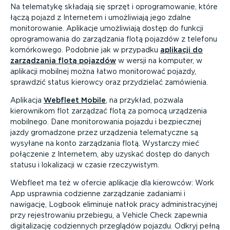
Na telematykę składają się sprzęt i oprogra­mo­wanie, które
łączą pojazd z Internetem i umożliwiają jego zdalne
monito­ro­wanie. Aplikacje umożliwiają dostęp do funkcji
oprogra­mo­wania do zarządzania flotą pojazdów z telefonu
komórkowego. Podobnie jak w przypadku
aplikacji do
zarządzania flotą pojazdów
w wersji na komputer, w
aplikacji mobilnej można łatwo monitorować pojazdy,
sprawdzić status kierowcy oraz przydzielać zamówienia.
Aplikacja
Webfleet Mobile
, na przykład, pozwala
kierownikom flot zarządzać flotą za pomocą urządzenia
mobilnego. Dane monito­ro­wania pojazdu i bezpiecznej
jazdy gromadzone przez urządzenia telema­tyczne są
wysyłane na konto zarządzania flotą. Wystarczy mieć
połączenie z Internetem, aby uzyskać dostęp do danych
statusu i lokalizacji w czasie rzeczy­wistym.
Webfleet ma też w ofercie aplikacje dla kierowców: Work
App usprawnia codzienne zarządzanie zadaniami i
nawigację, Logbook eliminuje natłok pracy admini­stra­cyjnej
przy rejestro­waniu przebiegu, a Vehicle Check zapewnia
digita­li­zację codziennych przeglądów pojazdu. Odkryj pełną