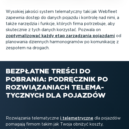
Wysokiej jakości system telema­tyczny taki jak Webfleet
zapewnia dostęp do danych pojazdu i kontrolę nad nimi, a
także narzędzia i funkcje, których firma potrzebuje, aby
skutecznie z tych danych korzystać. Pozwala on
zopty­ma­li­zować każdy etap zarządzania pojazdami
od
planowania dziennych harmo­no­gramów po komunikację z
zespołem na drogach.
BEZPŁATNE TREŚCI DO
POBRANIA: PODRĘCZNIK PO
ROZWIĄ­ZA­NIACH TELEMA­
TYCZNYCH DLA POJAZDÓW
Rozwiązania telema­tyczne
i teleme­tryczne
dla pojazdów
pomagają firmom takim jak Twoja obniżyć koszty,