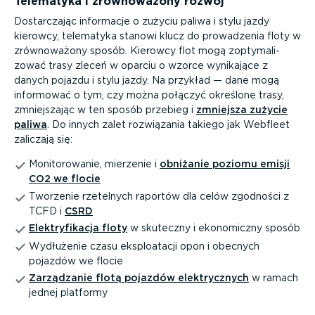
Telematyka i zrówno­ważony rozwój
Dostar­czając informacje o zużyciu paliwa i stylu jazdy
kierowcy, telematyka stanowi klucz do prowadzenia floty w
zrówno­ważony sposób. Kierowcy flot mogą zopty­ma­li­
zować trasy zleceń w oparciu o wzorce wynikające z
danych pojazdu i stylu jazdy. Na przykład — dane mogą
informować o tym, czy można połączyć określone trasy,
zmniej­szając w ten sposób przebieg i
zmniejsza zużycie
paliwa
. Do innych zalet rozwiązania takiego jak Webfleet
zaliczają się:
Monito­ro­wanie, mierzenie i
obniżanie poziomu emisji
CO2 we flocie
Tworzenie rzetelnych raportów dla celów zgodności z
TCFD i
CSRD
Elektry­fi­kacja floty
w skuteczny i ekonomiczny sposób
Wydłużenie czasu eksplo­atacji opon i obecnych
pojazdów we flocie
Zarządzanie flotą pojazdów elektrycznych
w ramach
jednej platformy