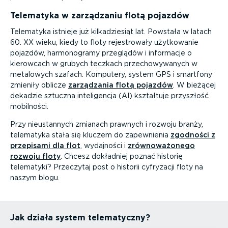
Telematyka w zarządzaniu flotą pojazdów
Telematyka istnieje już kilka­dziesiąt lat. Powstała w latach
60. XX wieku, kiedy to floty rejestrowały użytkowanie
pojazdów, harmo­no­gramy przeglądów i informacje o
kierowcach w grubych teczkach przecho­wy­wanych w
metalowych szafach. Komputery, system GPS i smartfony
zmieniły oblicze
zarządzania flotą pojazdów
. W bieżącej
dekadzie sztuczna inteli­gencja (AI) kształtuje przyszłość
mobilności.
Przy nieustannych zmianach prawnych i rozwoju branży,
telematyka stała się kluczem do zapewnienia
zgodności z
przepisami dla flot
, wydajności i
zrówno­wa­żonego
rozwoju floty
. Chcesz dokładniej poznać historię
telematyki? Przeczytaj post o historii cyfryzacji floty na
naszym blogu.
Jak działa system telema­tyczny?