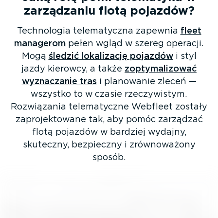
zarządzaniu flotą pojazdów?
Technologia telema­tyczna zapewnia
fleet
managerom
pełen wgląd w szereg operacji.
Mogą
śledzić lokalizację pojazdów
i styl
jazdy kierowcy, a także
zopty­ma­li­zować
wyznaczanie tras
i planowanie zleceń —
wszystko to w czasie rzeczy­wistym.
Rozwiązania telema­tyczne Webfleet zostały
zapro­jek­towane tak, aby pomóc zarządzać
flotą pojazdów w bardziej wydajny,
skuteczny, bezpieczny i zrówno­ważony
sposób.