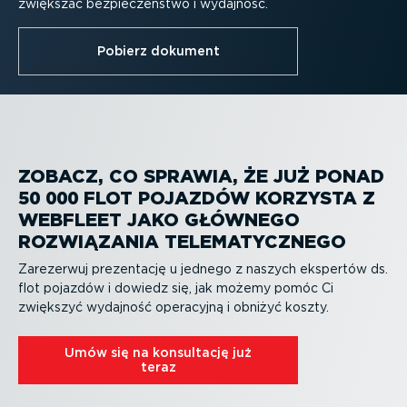
zwiększać bezpie­czeństwo i wydajność.
Pobierz dokument
ZOBACZ, CO SPRAWIA, ŻE JUŻ PONAD
50 000 FLOT POJAZDÓW KORZYSTA Z
WEBFLEET JAKO GŁÓWNEGO
ROZWIĄZANIA TELEMA­TYCZNEGO
Zarezerwuj prezentację u jednego z naszych ekspertów ds.
flot pojazdów i dowiedz się, jak możemy pomóc Ci
zwiększyć wydajność operacyjną i obniżyć koszty.
Umów się na konsultację już
teraz