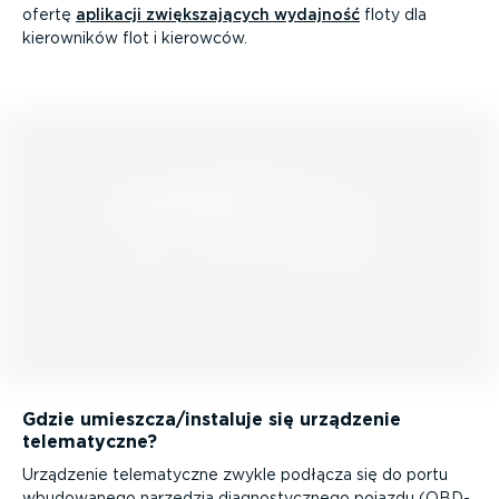
ofertę
aplikacji zwięk­sza­jących wydajność
floty dla
kierowników flot i kierowców.
Gdzie umieszcza/instaluje się urządzenie
telema­tyczne?
Urządzenie telema­tyczne zwykle podłącza się do portu
wbudowanego narzędzia diagno­stycznego pojazdu (OBD-