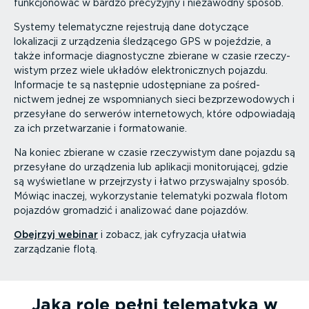
funkcjo­nować w bardzo precyzyjny i niezawodny sposób.
Systemy telema­tyczne rejestrują dane dotyczące
lokalizacji z urządzenia śledzącego GPS w pojeździe, a
także informacje diagno­styczne zbierane w czasie rzeczy­
wistym przez wiele układów elektro­nicznych pojazdu.
Informacje te są następnie udostęp­niane za pośred­
nictwem jednej ze wspomnianych sieci bezprze­wo­dowych i
przesyłane do serwerów inter­ne­towych, które odpowiadają
za ich przetwa­rzanie i forma­to­wanie.
Na koniec zbierane w czasie rzeczy­wistym dane pojazdu są
przesyłane do urządzenia lub aplikacji monito­ru­jącej, gdzie
są wyświetlane w przejrzysty i łatwo przyswa­jalny sposób.
Mówiąc inaczej, wykorzy­stanie telematyki pozwala flotom
pojazdów gromadzić i analizować dane pojazdów.
Obejrzyj webinar
i zobacz, jak cyfryzacja ułatwia
zarządzanie flotą.
Jaką rolę pełni telematyka w