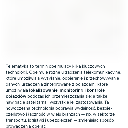
Telematyka to termin obejmujący kilka kluczowych
technologii. Obejmuje różne urządzenia teleko­mu­ni­ka­cyjne,
które umożliwiają wysyłanie, odbieranie i przecho­wy­wanie
danych; urządzenia zinte­growane z pojazdami, które
umożliwiaja
lokali­zo­wanie
,
monitoring i kontrolę
pojazdów
podczas ich przemiesz­czania się; a także
nawigację satelitarną i wszystkie jej zasto­so­wania. Ta
nowoczesna technologia poprawia wydajność, bezpie­
czeństwo i łączność w wielu branżach — np. w sektorze
transportu, logistyki i ubezpieczeń — zmieniając sposób
prowadzenia operacji.