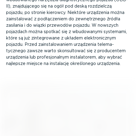
II), znajdu­jącego się na ogół pod deską rozdzielczą
pojazdu, po stronie kierowcy. Niektóre urządzenia można
zainsta­lować z podłą­czeniem do zewnętrznego źródła
zasilania i do wiązki przewodów pojazdu. W nowszych
pojazdach można spotkać się z wbudowanymi systemami,
które są już zinte­growane z układem elektro­nicznym
pojazdu. Przed zainsta­lo­waniem urządzenia telema­
tycznego zawsze warto skonsul­tować się z producentem
urządzenia lub profe­sjo­nalnym insta­la­torem, aby wybrać
najlepsze miejsce na instalację określonego urządzenia.