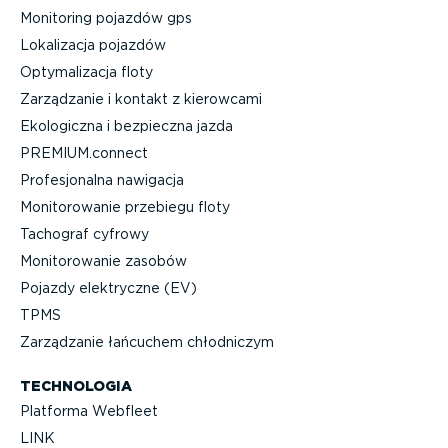
Monitoring pojazdów gps
Lokalizacja pojazdów
Optyma­li­zacja floty
Zarządzanie i kontakt z kierowcami
Ekologiczna i bezpieczna jazda
PREMIUM.connect
Profe­sjo­nalna nawigacja
Monito­ro­wanie przebiegu floty
Tachograf cyfrowy
Monito­ro­wanie zasobów
Pojazdy elektryczne (EV)
TPMS
Zarządzanie łańcuchem chłodniczym
TECHNOLOGIA
Platforma Webfleet
LINK