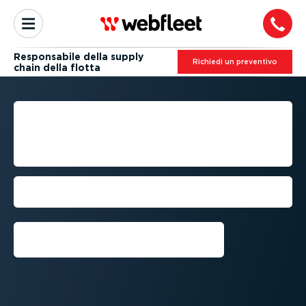
Respon­sabile della supply
Richiedi un preventivo
chain della flotta
RESPON­SABILE DELLA
SUPPLY CHAIN DELLA
FLOTTA VEICOLI
Massimizza il potenziale del tuo parco
veicoli
Richiedi una prova gratuita⁠