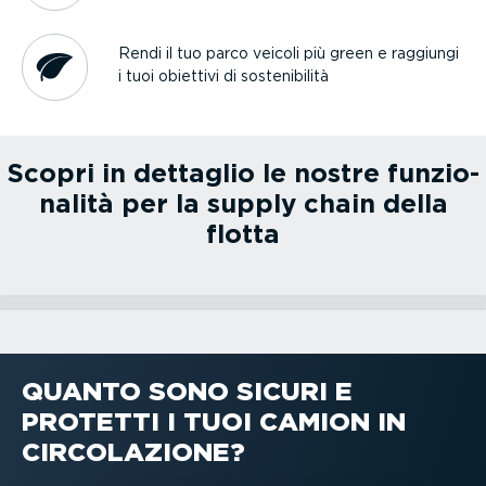
Rendi il tuo parco veicoli più green e raggiungi
i tuoi obiettivi di soste­ni­bilità
Scopri in dettaglio le nostre funzio­
nalità per la supply chain della
flotta
Ottimiz­za­zione del parco veicoli
Rilevamento degli asset
Dashcam parco veicoli
PREMIUM.connect
Gestione del flusso di lavoro
Guida ecoso­ste­nibile e sicura
QUANTO SONO SICURI E
Ottimiz­za­zione del parco veicoli
Rilevamento degli asset
Dashcam parco veicoli
PREMIUM.connect
PROTETTI I TUOI CAMION IN
Gestione del flusso di lavoro
Guida ecoso­ste­nibile e sicura
CIRCO­LA­ZIONE?