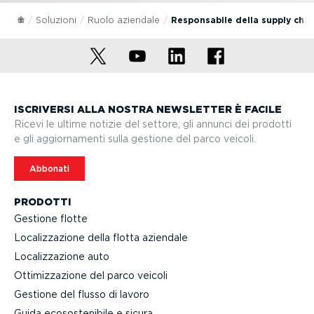
Soluzioni
Ruolo aziendale
Respon­sabile della supply chai
ISCRIVERSI ALLA NOSTRA NEWSLETTER È FACILE
Ricevi le ultime notizie del settore, gli annunci dei prodotti
e gli aggior­na­menti sulla gestione del parco veicoli.
Abbonati
PRODOTTI
Gestione flotte
Localiz­za­zione della flotta aziendale
Localiz­za­zione auto
Ottimiz­za­zione del parco veicoli
Gestione del flusso di lavoro
Guida ecoso­ste­nibile e sicura