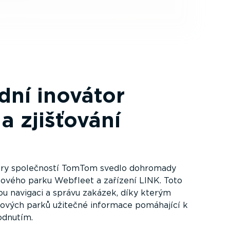
dní inovátor
a zjišťování
ory společností TomTom svedlo dohromady
ového parku Webfleet a zařízení LINK. Toto
ou navigaci a správu zakázek, díky kterým
ozových parků užitečné informace pomáhající k
odnutím.