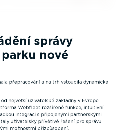
ádění správy
 parku nové
la přepra­cování a na trh vstoupila dynamická
od největší uživatelské základny v Evropě
latforma Webfleet rozšířené funkce, intuitivní
ladkou integraci s připojenými partner­skými
taly uživatelsky přívětivé řešení pro správu
ými možnostmi přizpů­sobení.