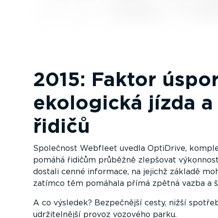
2015: Faktor úspor
ekologická jízda a
řidičů
Společnost Webfleet uvedla OptiDrive, komplex
pomáhá řidičům průběžně zlepšovat výkonnost
dostali cenné informace, na jejichž základě mohl
zatímco těm pomáhala přímá zpětná vazba a š
A co výsledek? Bezpečnější cesty, nižší spotřeb
udrži­tel­nější provoz vozového parku.