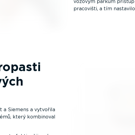
vozovým parkům přístup 
pracovišti, a tím nastavilo
ropasti
vých
t a Siemens a vytvořila
stémů, který kombinoval