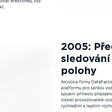
covat efektivněji, což
kt.
2005: Pře
sledování 
polohy
Akvizice firmy DataFact
platformu pro správu voz
spojení přineslo připojen
získali provo­zo­vatelé v
rychlejším a lepším rozh