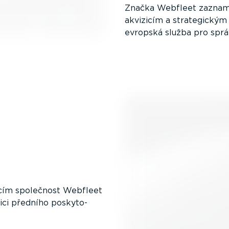
Značka Webfleet zazname
akvizicím a strate­gickým
evropská služba pro sprá
acím společnost Webfleet
ci předního posky­to­