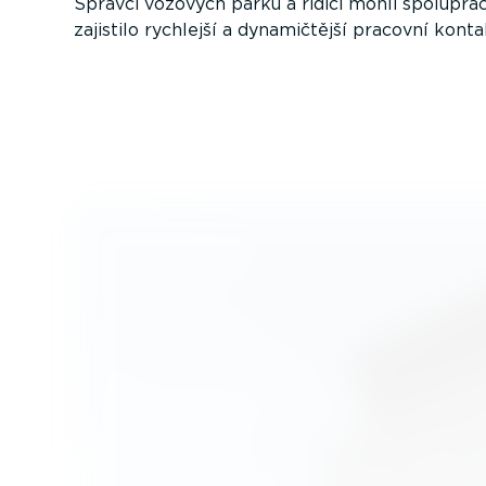
Správci vozových parků a řidiči mohli spolu­pra­
zajistilo rychlejší a dynamič­tější pracovní konta