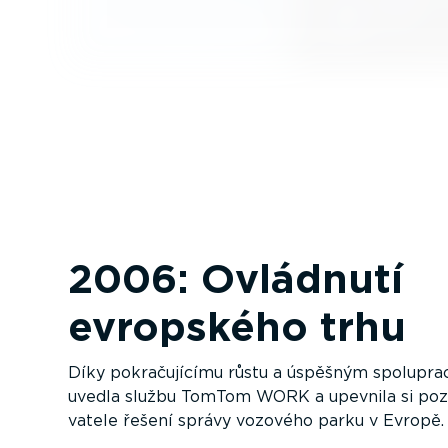
2006: Ovládnutí
evropského trhu
Díky pokra­ču­jícímu růstu a úspěšným spolupr
uvedla službu TomTom WORK a upevnila si pozi
vatele řešení správy vozového parku v Evropě.