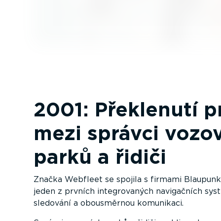
2001: Překlenutí p
mezi správci vozo
parků a řidiči
Značka Webfleet se spojila s firmami Blaupunk
jeden z prvních integro­vaných navigačních sy
sledování a obousměrnou komunikaci.