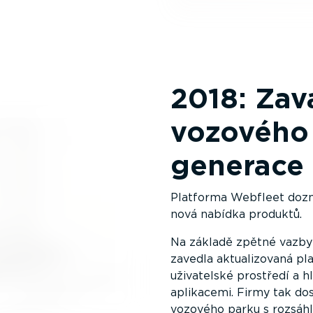
2018: Zav
vozového
generace
Platforma Webfleet dozna
nová nabídka produktů.
Na základě zpětné vazby 
zavedla aktua­li­zovaná p
uživatelské prostředí a h
aplikacemi. Firmy tak dos
vozového parku s rozsáhl