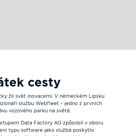
átek cesty
ky žil svět inovacemi. V německém Lipsku
vizionáři službu Webfleet – jedno z prvních
ávu vozového parku na světě.
artupem Data Factory AG způsobil v oboru
ení typu software jako služba poskytlo