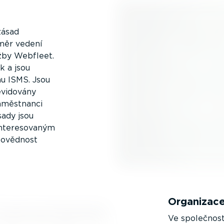
zásad
směr vedení
žby Webfleet.
k a jsou
mu ISMS. Jsou
evidovány
zaměstnanci
sady jsou
te­re­so­vaným
o­vědnost
Organizace
Ve společnost