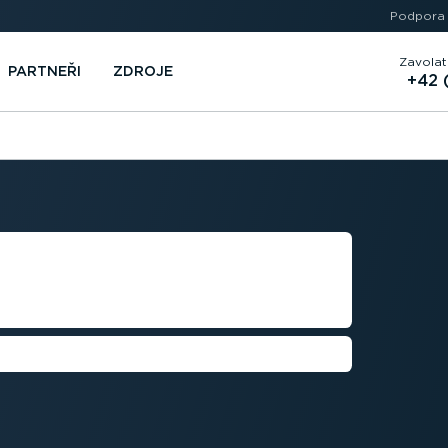
Podpora
Zavolat
PARTNEŘI
ZDROJE
+42 
HO PARKU,
DŮVĚŘOVAT.