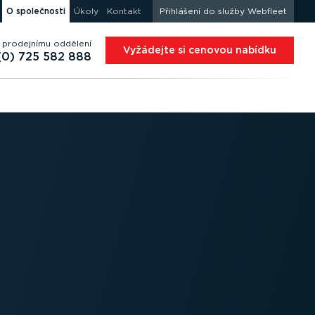
O společnosti
Úkoly
Kontakt
Přihlášení do služby Webfleet
 prodejnímu oddělení
Vyžádejte si cenovou nabídku
(0) 725 582 888