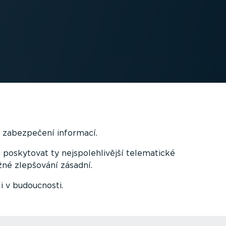
y zabezpečení informací.
skytovat ty nejspo­leh­li­vější telematické
ěžné zlepšování zásadní.
i v budoucnosti.