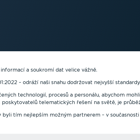
nformací a soukromí dat velice vážně.
1:2022 – odráží naši snahu dodržovat nejvyšší standard
ených technologií, procesů a personálu, abychom mohli po
 posky­to­vatelů telema­tických řešení na světě, je průb
y byli tím nejlepším možným partnerem – v současnosti 