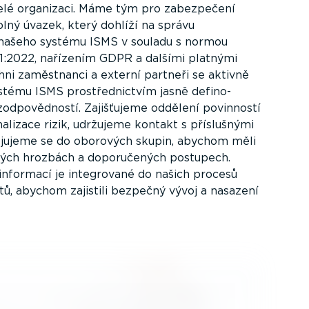
elé organizaci. Máme tým pro zabezpečení
plný úvazek, který dohlíží na správu
 našeho systému ISMS v souladu s normou
1:2022, nařízením GDPR a dalšími platnými
chni zaměstnanci a externí partneři se aktivně
ystému ISMS prostřed­nictvím jasně defino­
zodpo­věd­ností. Zajišťujeme oddělení povinností
a­lizace rizik, udržujeme kontakt s příslušnými
ojujeme se do oborových skupin, abychom měli
ých hrozbách a doporu­čených postupech.
nformací je integrované do našich procesů
tů, abychom zajistili bezpečný vývoj a nasazení