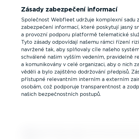
Zásady zabezpečení informací
Společnost Webfleet udržuje komplexní sadu 
zabezpečení informací, které poskytují jasný 
a provozní podporu platformě telematické slu
Tyto zásady odpovídají našemu rámci řízení rizi
navržené tak, aby splňovaly cíle našeho systé
schválené našim vyšším vedením, pravidelně r
a komuni­kovány v celé organizaci, aby o nich 
věděli a bylo zajištěno dodržování předpisů. Zá
přístupné relevantním interním a externím zain
osobám, což podporuje transpa­rentnost a zodp
našich bezpeč­nostních postupů.