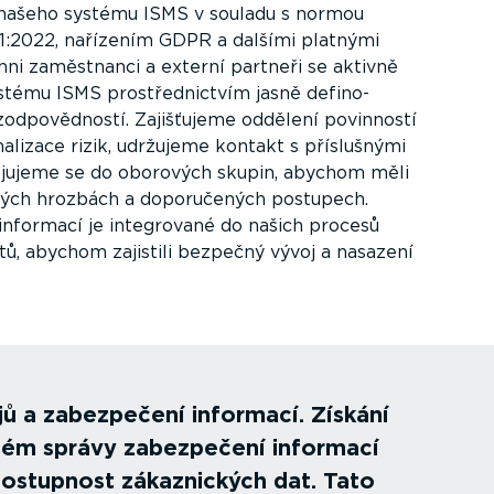
 našeho systému ISMS v souladu s normou
1:2022, nařízením GDPR a dalšími platnými
chni zaměstnanci a externí partneři se aktivně
ystému ISMS prostřed­nictvím jasně defino­
zodpo­věd­ností. Zajišťujeme oddělení povinností
a­lizace rizik, udržujeme kontakt s příslušnými
ojujeme se do oborových skupin, abychom měli
ých hrozbách a doporu­čených postupech.
nformací je integrované do našich procesů
tů, abychom zajistili bezpečný vývoj a nasazení
ů a zabezpečení informací. Získání
stém správy zabezpečení informací
 dostupnost zákaz­nických dat. Tato