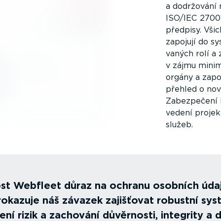
a dodržování
ISO/IEC 2700
předpisy. Vši
zapojují do s
vaných rolí a 
v zájmu minim
orgány a zap
přehled o nov
Zabezpečení i
vedení projek
služeb.
ost Webfleet důraz na ochranu osobních údaj
rokazuje náš závazek zajišťovat robustní sy
ení rizik a zachování důvěrnosti, integrity a