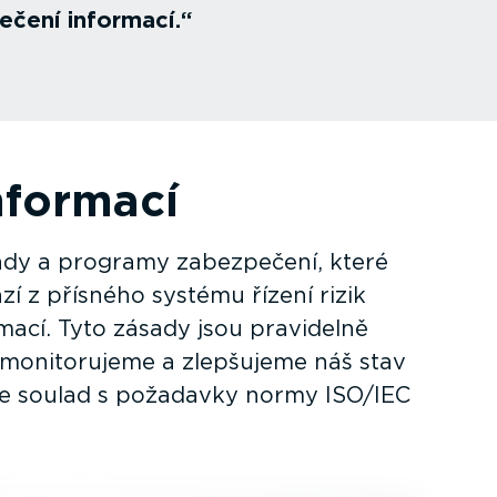
ečení informací.
nformací
ady a programy zabezpečení, které
í z přísného systému řízení rizik
mací. Tyto zásady jsou pravidelně
monito­rujeme a zlepšujeme náš stav
e soulad s požadavky normy ISO/IEC