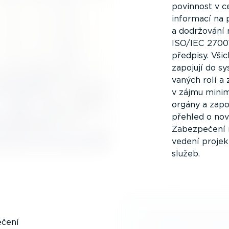
povinnost v c
informací na 
a dodržování
ISO/IEC 2700
předpisy. Vši
zapojují do s
vaných rolí a 
v zájmu minim
orgány a zap
přehled o nov
Zabezpečení i
vedení projek
služeb.
ečení