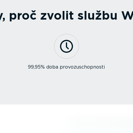
, proč zvolit službu W
99,95% doba provo­zu­schop­nosti