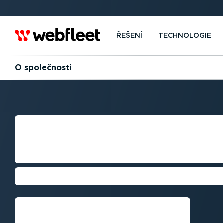
ŘEŠENÍ
TECHNOLOGIE
O společnosti
SPRÁVA VOZOVÉ
KTERÉ MŮŽETE 
Let's drive business. Further.
Požádat o zpětný telefonní
hovor