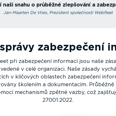
ží naši snahu o průběžné zlepšování a zabezp
Jan-Maarten De Vries, Prezident společnosti Webfleet
správy zabezpečení i
eet při zabezpečení informací jsou naše zás
vedené v celé organizaci. Naše zásady vycház
ích v klíčových oblastech zabezpečení infor
ovány školením a dokumen­tacím. Průběžně 
ocí mechanismů zpětné vazby, což zajišťuj
27001:2022.