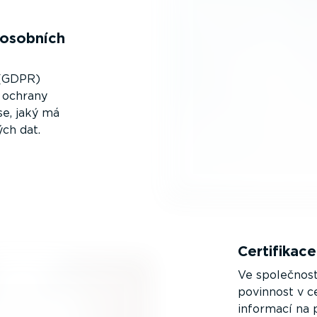
 osobních
 (GDPR)
y ochrany
se, jaký má
ých dat.
Certifikac
Ve společnost
povinnost v c
informací na 