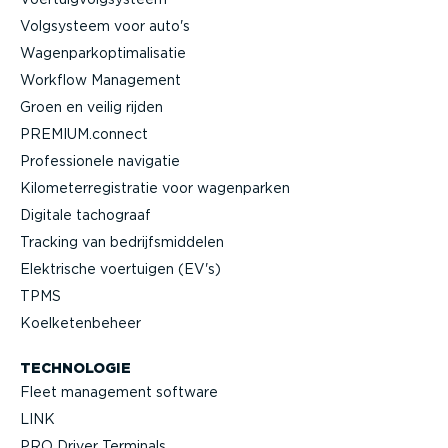
Volgsysteem voor auto's
Wagen­par­kop­ti­ma­li­satie
Workflow Management
Groen en veilig rijden
PREMIUM.connect
Profes­si­onele navigatie
Kilome­ter­re­gi­stratie voor wagenparken
Digitale tachograaf
Tracking van bedrijfs­mid­delen
Elektrische voertuigen (EV's)
TPMS
Koelke­ten­beheer
TECHNOLOGIE
Fleet management software
LINK
PRO Driver Terminals