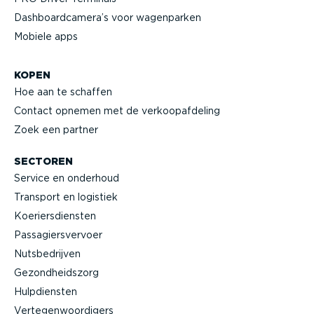
Dashboard­camera’s voor wagenparken
Mobiele apps
KOPEN
Hoe aan te schaffen
Contact opnemen met de verkoop­af­deling
Zoek een partner
SECTOREN
Service en onderhoud
Transport en logistiek
Koeriers­diensten
Passa­giers­vervoer
Nutsbe­drijven
Gezond­heidszorg
Hulpdiensten
Verte­gen­woor­digers