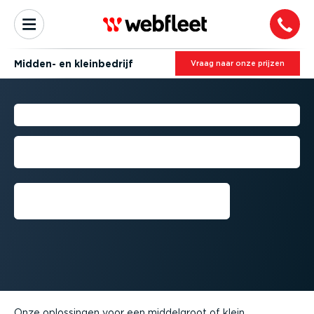
Midden- en klein­be­drijf
Vraag naar onze prijzen
MIDDEN- EN KLEIN­BE­DRIJF
Aanbevolen producten voor een
middelgroot of klein wagenpark
Vraag een gratis proefversie
aan⁠
Onze oplossingen voor een middelgroot of klein