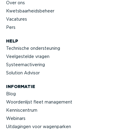
Over ons
Kwets­baar­heids­beheer
Vacatures
Pers
HELP
Technische onder­steuning
Veelge­stelde vragen
Systeem­ac­ti­vering
Solution Advisor
INFORMATIE
Blog
Woorden­lijst fleet management
Kennis­centrum
Webinars
Uitdagingen voor wagenparken