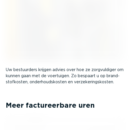
Uw bestuurders krijgen advies over hoe ze zorgvul­diger om
kunnen gaan met de voertuigen. Zo bespaart u op brand­
stof­kosten, onder­houds­kosten en verze­ke­rings­kosten.
Meer factu­reerbare uren