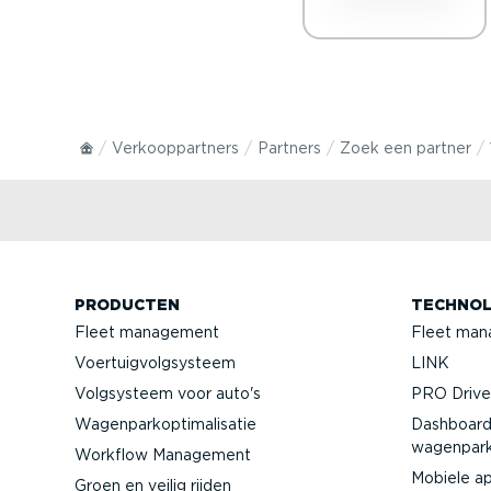
Verkoop­partners
Partners
Zoek een partner
PRODUCTEN
TECHNOL
Fleet management
Fleet man
Voertuig­volg­systeem
LINK
Volgsysteem voor auto's
PRO Driver
Wagen­par­kop­ti­ma­li­satie
Dashboard
wagenpar
Workflow Management
Mobiele a
Groen en veilig rijden