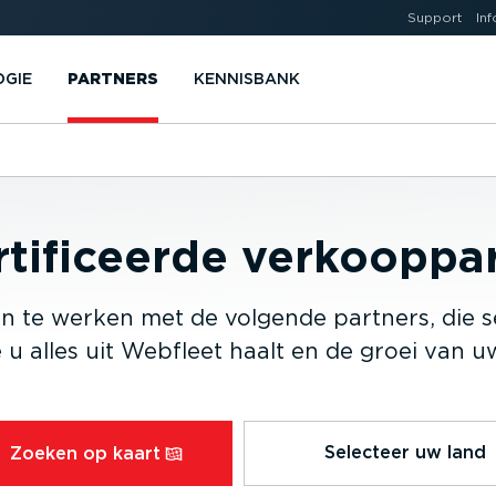
Support
Inf
OGIE
PARTNERS
KENNISBANK
­ti­fi­ceerde verkoop­pa
en te werken met de volgende partners, die
 alles uit Webfleet haalt en de groei van uw
Selecteer uw land
Zoeken op kaart⁠