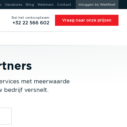
o
Vacatures
Blog
Webinars
Contact
Inloggen bij Webfleet
Bel het verkoopteam
Vraag naar onze prijzen
+32 22 566 602
rtners
 services met meerwaarde
 bedrijf versnelt.