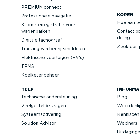
PREMIUM.connect
KOPEN
Profes­si­onele navigatie
Hoe aan t
Kilome­ter­re­gi­stratie voor
wagenparken
Contact o
deling
Digitale tachograaf
Zoek een 
Tracking van bedrijfs­mid­delen
Elektrische voertuigen (EV's)
TPMS
Koelke­ten­beheer
HELP
INFORMA
Technische onder­steuning
Blog
Veelge­stelde vragen
Woorden­li
Systeem­ac­ti­vering
Kennis­ce
Solution Advisor
Webinars
Uitdaging