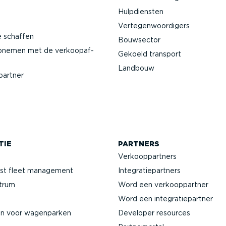
Hulpdiensten
Verte­gen­woor­digers
e schaffen
Bouwsector
pnemen met de verkoop­af­
Gekoeld transport
Landbouw
partner
TIE
PARTNERS
Verkoop­partners
jst fleet management
Integra­tie­partners
ntrum
Word een verkoop­partner
Word een integra­tie­partner
en voor wagenparken
Developer resources