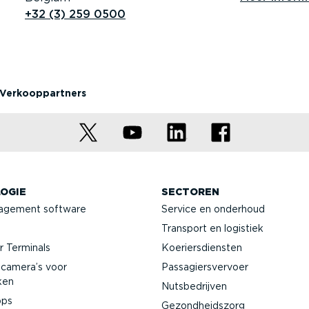
+32 (3) 259 0500
Verkoop­partners
OGIE
SECTOREN
agement software
Service en onderhoud
Transport en logistiek
 Terminals
Koeriers­diensten
­camera’s voor
Passa­giers­vervoer
ken
Nutsbe­drijven
pps
Gezond­heidszorg