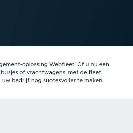
e­ment-op­lossing Webfleet. Of u nu een
busjes of vracht­wagens, met de fleet
uw bedrijf nog succes­voller te maken.