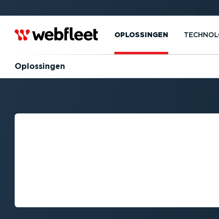
OPLOSSINGEN
TECHNOL
Oplossingen
ONTDEK HET WE
VOER­TUIG­VOLG
VOOR LICHTE BE
WAGENS.