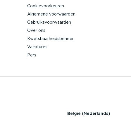
Cookie­voor­keuren
Algemene voorwaarden
Gebruiks­voor­waarden
Over ons
Kwets­baar­heids­beheer
Vacatures
Pers
België (Nederlands)