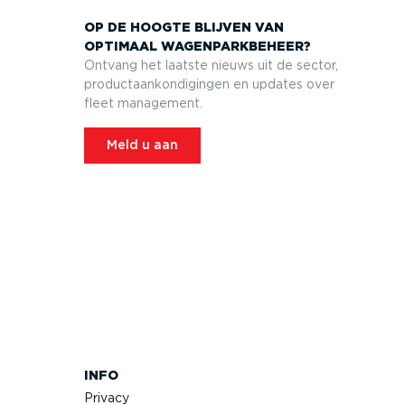
OP DE HOOGTE BLIJVEN VAN
OPTIMAAL WAGEN­PARK­BEHEER?
Ontvang het laatste nieuws uit de sector,
product­aan­kon­di­gingen en updates over
fleet management.
Meld u aan
INFO
Privacy