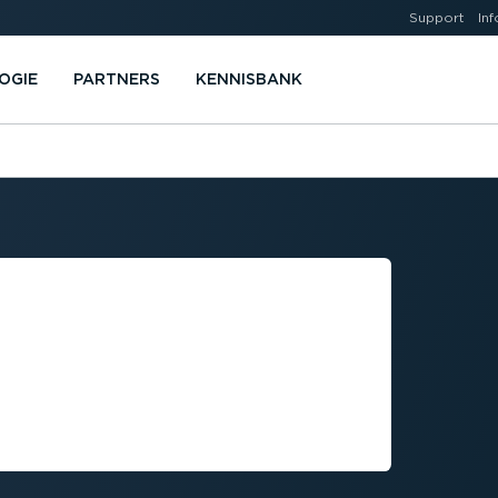
Support
Inf
OGIE
PARTNERS
KENNISBANK
BFLEET-
­SYSTEEM
DRIJFS­