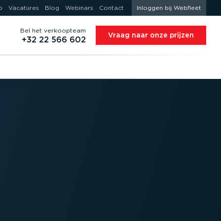
o
Vacatures
Blog
Webinars
Contact
Inloggen bij Webfleet
Bel het verkoopteam
Vraag naar onze prijzen
+32 22 566 602