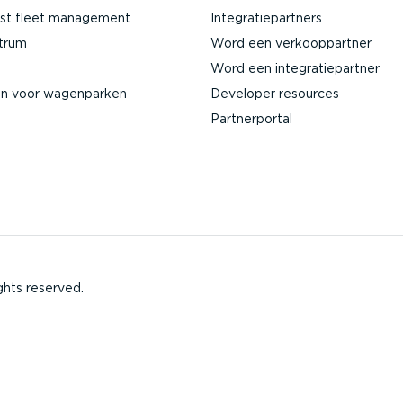
jst fleet management
Integra­tie­partners
ntrum
Word een verkoop­partner
Word een integra­tie­partner
en voor wagenparken
Developer resources
Partner­portal
ghts reserved.