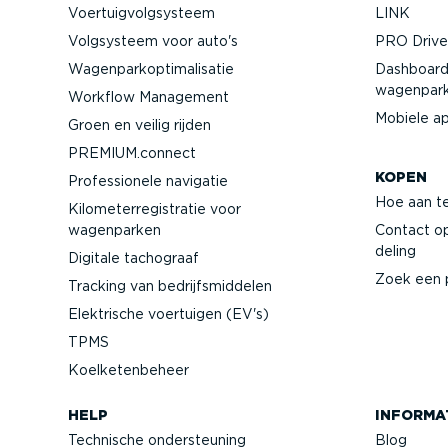
Voertuig­volg­systeem
LINK
Volgsysteem voor auto's
PRO Driver
Wagen­par­kop­ti­ma­li­satie
Dashboard
wagenpar
Workflow Management
Mobiele a
Groen en veilig rijden
PREMIUM.connect
KOPEN
Profes­si­onele navigatie
Hoe aan t
Kilome­ter­re­gi­stratie voor
wagenparken
Contact o
deling
Digitale tachograaf
Zoek een 
Tracking van bedrijfs­mid­delen
Elektrische voertuigen (EV's)
TPMS
Koelke­ten­beheer
HELP
INFORMA
Technische onder­steuning
Blog