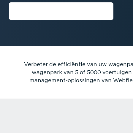
Demo aanvragen
Verbeter de efficiëntie van uw wagenpa
wagenpark van 5 of 5000 voertuigen h
manage­ment-op­los­singen van Webflee