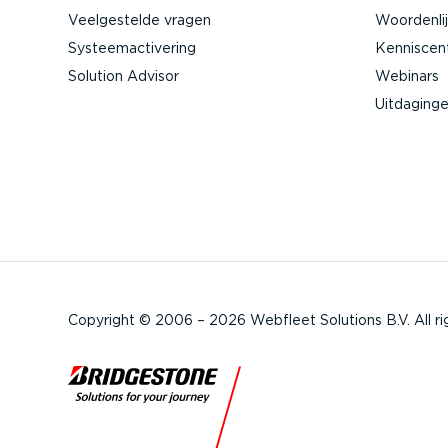
Veelge­stelde vragen
Woorden­li
Systeem­ac­ti­vering
Kennis­ce
Solution Advisor
Webinars
Uitdaging
Copyright © 2006 – 2026 Webfleet Solutions B.V. All ri