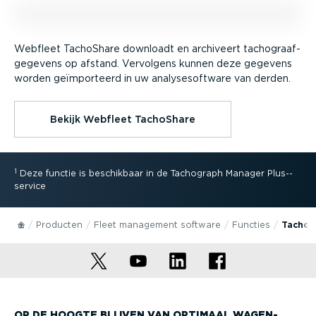
Webfleet TachoShare downloadt en archiveert tacho­graaf­
ge­gevens op afstand. Vervolgens kunnen deze gegevens
worden geïmpor­teerd in uw analy­se­software van derden.
Bekijk Webfleet TachoShare
1
Deze functie is beschikbaar in de Tachograph Manager Plus-­
service
Producten
Fleet management software
Functies
Tachog
OP DE HOOGTE BLIJVEN VAN OPTIMAAL WAGEN­