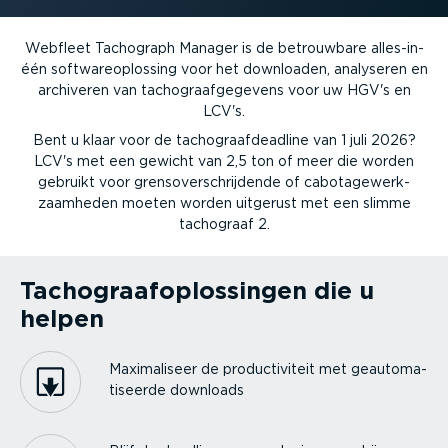
Webfleet Tachograph Manager is de betrouwbare alles-in-
één softwa­reo­p­lossing voor het downloaden, analyseren en
archiveren van tacho­graaf­ge­gevens voor uw HGV's en
LCV's.
Bent u klaar voor de tacho­graaf­deadline van 1 juli 2026?
LCV's met een gewicht van 2,5 ton of meer die worden
gebruikt voor grens­over­schrij­dende of cabota­ge­werk­
zaam­heden moeten worden uitgerust met een slimme
tachograaf 2.
Tacho­graaf­op­los­singen die u
helpen
Maxima­liseer de produc­ti­viteit met geauto­ma­
ti­seerde downloads