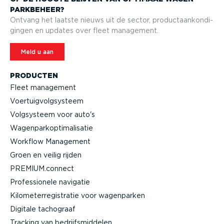
PARK­BEHEER?
Ontvang het laatste nieuws uit de sector, product­aan­kon­di­
gingen en updates over fleet management.
Meld u aan
PRODUCTEN
Fleet management
Voertuig­volg­systeem
Volgsysteem voor auto's
Wagen­par­kop­ti­ma­li­satie
Workflow Management
Groen en veilig rijden
PREMIUM.connect
Profes­si­onele navigatie
Kilome­ter­re­gi­stratie voor wagenparken
Digitale tachograaf
Tracking van bedrijfs­mid­delen