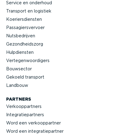
Service en onderhoud
Transport en logistiek
Koeriers­diensten
Passa­giers­vervoer
Nutsbe­drijven
Gezond­heidszorg
Hulpdiensten
Verte­gen­woor­digers
Bouwsector
Gekoeld transport
Landbouw
PARTNERS
Verkoop­partners
Integra­tie­partners
Word een verkoop­partner
Word een integra­tie­partner