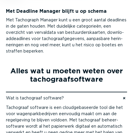
Met Deadline Manager blijft u op schema
Met Tachograph Manager kunt u een groot aantal deadlines
in de gaten houden. Met duidelijke categorieën, een
overzicht van vervaldata van bestuur­ders­kaarten, downlo­
ad­dead­lines voor tacho­graaf­ge­gevens, aanpasbare herin­
ne­ringen en nog veel meer, kunt u het risico op boetes en
straffen beperken.
Alles wat u moeten weten over
tacho­graaf­software
Wat is tachograaf software?
Naar content gaan
Tachograaf software is een cloud­ge­ba­seerde tool die het
voor wagen­park­be­drijven eenvoudig maakt om aan de
regelgeving te blijven voldoen. Met tachograaf beheer­
software wordt al het papierwerk digitaal en automatisch
verwerkt en heeft u geen gedoe meer met het halen van