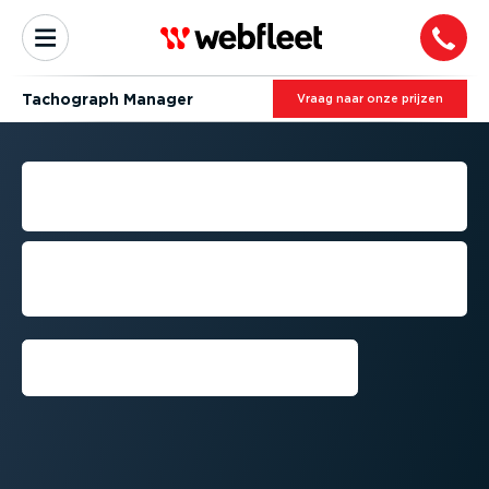
Tachograph Manager
Vraag naar onze prijzen
WEBFLEET TACHOGRAPH
MANAGER
Alles wat u nodig heeft om
probleemloos te blijven voldoen aan de
wet- en regelgeving
Demo aanvragen