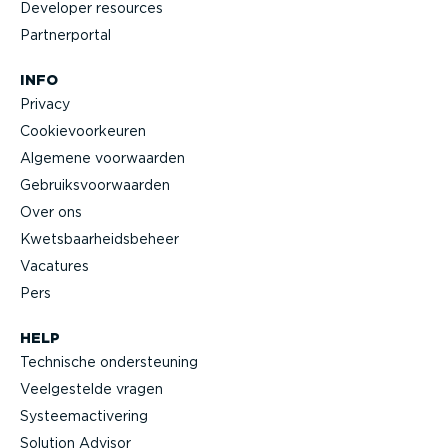
Developer resources
Partner­portal
INFO
Privacy
Cookie­voor­keuren
Algemene voorwaarden
Gebruiks­voor­waarden
Over ons
Kwets­baar­heids­beheer
Vacatures
Pers
HELP
Technische onder­steuning
Veelge­stelde vragen
Systeem­ac­ti­vering
Solution Advisor