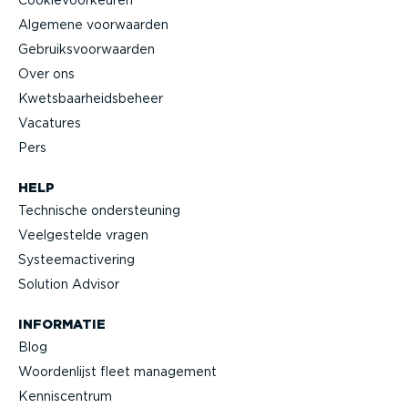
Algemene voorwaarden
Gebruiks­voor­waarden
Over ons
Kwets­baar­heids­beheer
Vacatures
Pers
HELP
Technische onder­steuning
Veelge­stelde vragen
Systeem­ac­ti­vering
Solution Advisor
INFORMATIE
Blog
Woorden­lijst fleet management
Kennis­centrum