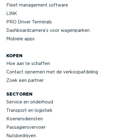
Fleet management software
LINK
PRO Driver Terminals
Dashboard­camera’s voor wagenparken
Mobiele apps
KOPEN
Hoe aan te schaffen
Contact opnemen met de verkoop­af­deling
Zoek een partner
SECTOREN
Service en onderhoud
Transport en logistiek
Koeriers­diensten
Passa­giers­vervoer
Nutsbe­drijven