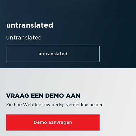
untranslated
untranslated
untranslated
VRAAG EEN DEMO AAN
Zie hoe Webfleet uw bedrijf verder kan helpen.
Demo aanvragen