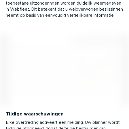
toegestane uitzon­de­ringen worden duidelijk weergegeven
in Webfleet. Dit betekent dat u welover­wogen beslis­singen
neemt op basis van eenvoudig verge­lijkbare informatie.
Tijdige waarschu­wingen
Elke overtreding activeert een melding. Uw planner wordt
tijdig geïnfor­meerd, zodat deze de bestuurder kan