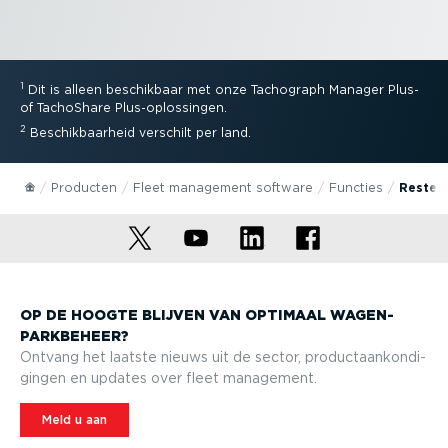
1
Dit is alleen beschikbaar met onze Tachograph Manager Plus-
of TachoShare Plus-op­los­singen.
2
Beschik­baarheid verschilt per land.
Producten
Fleet management software
Functies
Restere
OP DE HOOGTE BLIJVEN VAN OPTIMAAL WAGEN­
PARK­BEHEER?
Ontvang het laatste nieuws uit de sector, product­aan­kon­di­
gingen en updates over fleet management.
Meld u aan