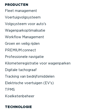
PRODUCTEN
Fleet management
Voertuig­volg­systeem
Volgsysteem voor auto's
Wagen­par­kop­ti­ma­li­satie
Workflow Management
Groen en veilig rijden
PREMIUM.connect
Profes­si­onele navigatie
Kilome­ter­re­gi­stratie voor wagenparken
Digitale tachograaf
Tracking van bedrijfs­mid­delen
Elektrische voertuigen (EV's)
TPMS
Koelke­ten­beheer
TECHNOLOGIE