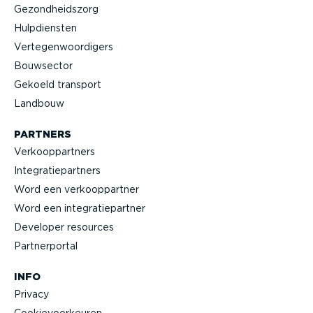
Gezond­heidszorg
Hulpdiensten
Verte­gen­woor­digers
Bouwsector
Gekoeld transport
Landbouw
PARTNERS
Verkoop­partners
Integra­tie­partners
Word een verkoop­partner
Word een integra­tie­partner
Developer resources
Partner­portal
INFO
Privacy
Cookie­voor­keuren