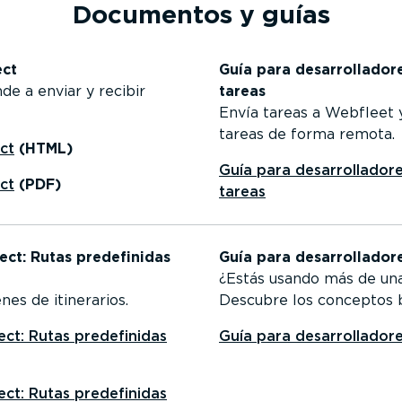
Documentos y guías
ect
Guía para desarro­lla­d
 a enviar y recibir
tareas
Envía tareas a Webfleet y 
tareas de forma remota.
ct
(HTML)
Guía para desarro­lla­d
ct
(PDF)
tareas
t: Rutas prede­fi­nidas
Guía para desarro­lla­d
¿Estás usando más de una 
nes de itinerarios.
Descubre los conceptos bá
t: Rutas prede­fi­nidas
Guía para desarro­lla­d
t: Rutas prede­fi­nidas