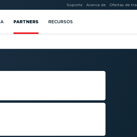
Soporte
Acerca de
Ofertas de tr
ÍA
PARTNERS
RECURSOS
RA DESARRO­
rar cualquier software y
o­si­tivos para vehículos