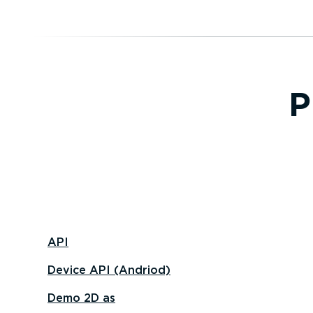
P
API
Device API (Andriod)
Demo 2D as