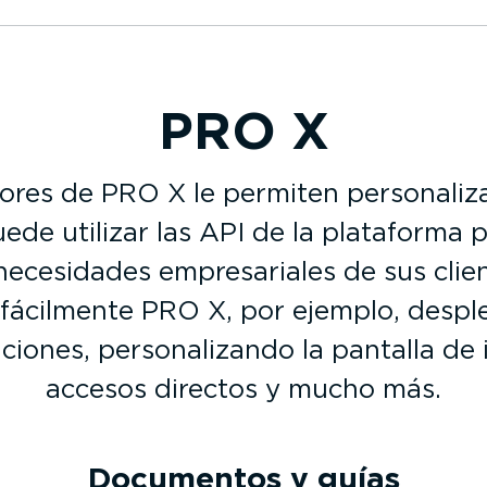
PRO X
­dores de PRO X le permiten perso­na­li
uede utilizar las API de la plataforma p
s necesidades empre­sa­riales de sus cl
 fácilmente PRO X, por ejemplo, desp
ones, perso­na­li­zando la pantalla de 
accesos directos y mucho más.
Documentos y guías