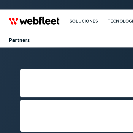
SOLUCIONES
TECNOLOG
Partners
RECURSOS PA
LLA­DORES
Todo lo que necesitas para integ
hardware con Webfleet y los disp
conectados.