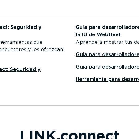
ect: Seguridad y
Guía para desarro­lla­do
la IU de Webfleet
 herra­mientas que
Aprende a mostrar tus da
onductores y les ofrezcan
Guía para desarro­lla­do
Guía para desarro­lla­do
ect: Seguridad y
Herramienta para desarro
LINK.connect