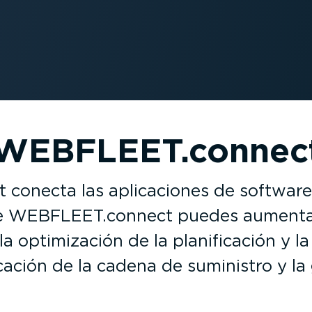
WEBFLEET.connec
onecta las aplica­ciones de software 
de WEBFLEET.connect puedes aumentar
a optimi­zación de la plani­fi­cación y l
­cación de la cadena de suministro y la