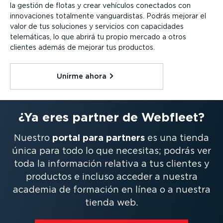
la gestión de flotas y crear vehículos conectados con
innova­ciones totalmente vanguar­distas. Podrás mejorar el
valor de tus soluciones y servicios con capacidades
telemáticas, lo que abrirá tu propio mercado a otros
clientes además de mejorar tus productos.
Unirme ahora⁠
¿Ya eres partner de Webfleet?
Nuestro
portal para partners
es una tienda
única para todo lo que necesitas; podrás ver
toda la información relativa a tus clientes y
productos e incluso acceder a nuestra
academia de formación en línea o a nuestra
tienda web.