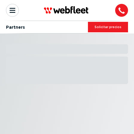
Partners
Solicitar precios
HACERSE PARTNER
Encuentra un partner de Webfleet para
disfrutar servicios de valor añadido para
sacar el máximo partido a Webfleet en
tu área y en tu sector.