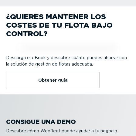
Integración del negocio
TPMS
¿QUIERES MANTENER LOS
Seguimiento de vehículos
Locali­zación de activos
Navegación profesional
Gestión del flujo de trabajo de flotas
Conducción ecológica y segura
COSTES DE TU FLOTA BAJO
Integración del negocio
TPMS
CONTROL?
Descarga el eBook y descubre cuánto puedes ahorrar con
la solución de gestión de flotas adecuada.
Obtener guía
CONSIGUE UNA DEMO
Descubre cómo Webfleet puede ayudar a tu negocio