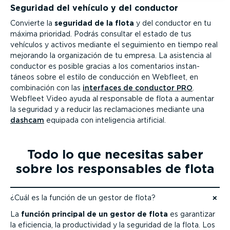
Seguridad del vehículo y del conductor
Convierte la
seguridad de la flota
y del conductor en tu
máxima prioridad. Podrás consultar el estado de tus
vehículos y activos mediante el seguimiento en tiempo real
mejorando la organi­zación de tu empresa. La asistencia al
conductor es posible gracias a los comentarios instan­
táneos sobre el estilo de conducción en Webfleet, en
combinación con las
interfaces de conductor PRO
.
Webfleet Video ayuda al responsable de flota a aumentar
la seguridad y a reducir las recla­ma­ciones mediante una
dashcam
equipada con inteli­gencia artificial.
Todo lo que necesitas saber
sobre los respon­sables de flota
¿Cuál es la función de un gestor de flota?
Ir al contenido
La
función principal de un gestor de flota
es garantizar
la eficiencia, la produc­ti­vidad y la seguridad de la flota. Los