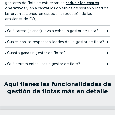
gestores de flota se esfuerzan en
reducir los costes
operativos
y en alcanzar los objetivos de soste­ni­bi­lidad de
las organi­za­ciones, en especial la reducción de las
emisiones de CO
.
2
¿Qué tareas (diarias) lleva a cabo un gestor de flota?
¿Cuáles son las respon­sa­bi­li­dades de un gestor de flota?
¿Cuánto gana un gestor de flotas?
¿Qué herra­mientas usa un gestor de flota?
Aquí tienes las funcio­na­li­dades de
gestión de flotas más en detalle
Seguimiento de vehículos
Locali­zación de activos
Navegación profesional
Gestión del flujo de trabajo de flotas
Conducción ecológica y segura