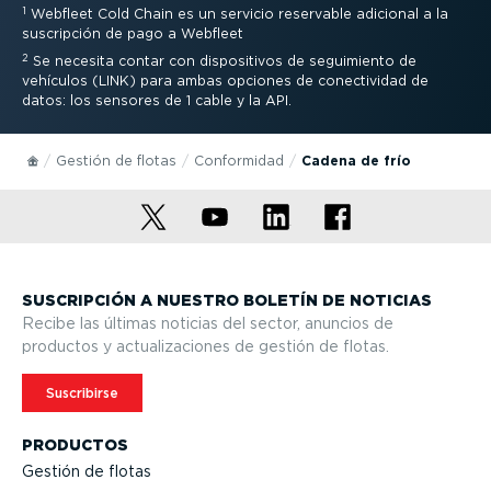
1
Webfleet Cold Chain es un servicio reservable adicional a la
suscripción de pago a Webfleet
2
Se necesita contar con dispo­si­tivos de seguimiento de
vehículos (LINK) para ambas opciones de conec­ti­vidad de
datos: los sensores de 1 cable y la API.
Gestión de flotas
Conformidad
Cadena de frío
SUSCRIPCIÓN A NUESTRO BOLETÍN DE NOTICIAS
Recibe las últimas noticias del sector, anuncios de
productos y actua­li­za­ciones de gestión de flotas.
Suscribirse
PRODUCTOS
Gestión de flotas