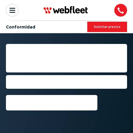
Conformidad
Solicitar precios
OPTIMIZA LA CADENA DE
FRÍO CON WEBFLEET COLD
CHAIN
Mantén la logística de tu cadena de frío
a la temperatura ideal
Conseguir una demo