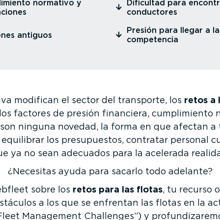
li­miento normativo y
⁠Dificultad para encont
­ciones
conductores
⁠Presión para llegar a la
ones antiguos
competencia
va modifican el sector del transporte, los
retos a
s factores de presión financiera, cumpli­miento 
on ninguna novedad, la forma en que afectan a tu
equilibrar los presu­puestos, contratar personal cua
e ya no sean adecuados para la acelerada realida
¿Necesitas ayuda para sacarlo todo adelante?
bfleet sobre los
retos para las flotas
, tu recurso 
táculos a los que se enfrentan las flotas en la ac
“Fleet Management Challenges”) y profun­di­za­remo