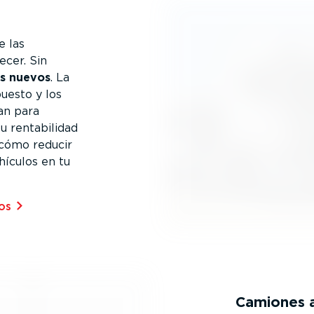
e las
ecer. Sin
os nuevos
. La
puesto y los
an para
 renta­bi­lidad
 cómo reducir
hículos en tu
s⁠
Camiones 