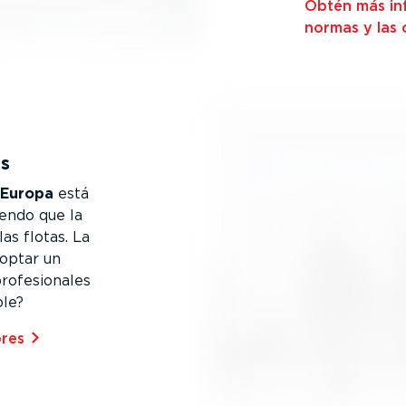
Obtén más inf
normas y las o
es
 Europa
está
endo que la
as flotas. La
optar un
ofe­sio­nales
ble?
res⁠