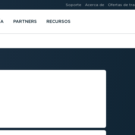
Soporte
Acerca de
Ofertas de tr
ÍA
PARTNERS
RECURSOS
MENT
UÁLES SON
 LOS QUE SE
LOTA