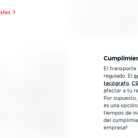
tes⁠
Cumpli­mie
El transporte
regulado. El
c
tacógrafo
,
C
afectar a tu r
Por supuesto, 
es una opción,
tiempos de in
del cumpli­mi
empresa?