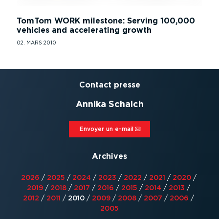
TomTom WORK milestone: Serving 100,000
vehicles and accelerating growth
02. MARS 2010
Contact presse
Annika Schaich
Envoyer un e-mail⁠
Archives
2026
/
2025
/
2024
/
2023
/
2022
/
2021
/
2020
/
2019
/
2018
/
2017
/
2016
/
2015
/
2014
/
2013
/
2012
/
2011
/
2010
/
2009
/
2008
/
2007
/
2006
/
2005