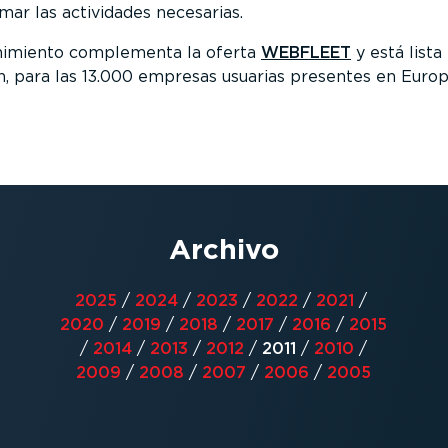
ar las actividades necesarias.
nimiento complementa la oferta
WEBFLEET
y está lista 
ón, para las 13.000 empresas usuarias presentes en Europ
Archivo
2025
/
2024
/
2023
/
2022
/
2021
/
2020
/
2019
/
2018
/
2017
/
2016
/
2015
/
2014
/
2013
/
2012
/
2011
/
2010
/
2009
/
2008
/
2007
/
2006
/
2005