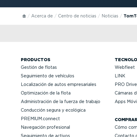
Acerca de
Centro de noticias
Noticias
TomTo
PRODUCTOS
TECNOLO
Gestión de flotas
Webfleet
Seguimiento de vehículos
LINK
Locali­zación de autos empre­sa­riales
PRO Driver
Optimi­zación de la flota
Cámaras de
Adminis­tración de la fuerza de trabajo
Apps Móvi
Conducción segura y ecológica
PREMIUM.connect
COMPRA
Navegación profesional
Cómo com
Seguimiento de activos
Contacto 