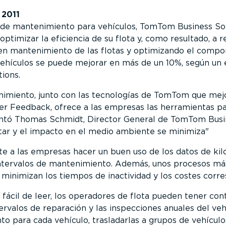
 2011
n de mantenimiento para vehículos, TomTom Business So
ptimizar la eficiencia de su flota y, como resultado, a r
en mantenimiento de las flotas y optimizando el compor
vehículos se puede mejorar en más de un 10%, según un 
ions.
nimiento, junto con las tecnologías de TomTom que me
er Feedback, ofrece a las empresas las herramientas p
tó Thomas Schmidt, Director General de TomTom Busin
tar y el impacto en el medio ambiente se minimiza
e a las empresas hacer un buen uso de los datos de kilo
 intervalos de mantenimiento. Además, unos procesos má
minimizan los tiempos de inactividad y los costes corre
 fácil de leer, los operadores de flota pueden tener con
valos de reparación y las inspecciones anuales del veh
o para cada vehículo, trasladarlas a grupos de vehícul