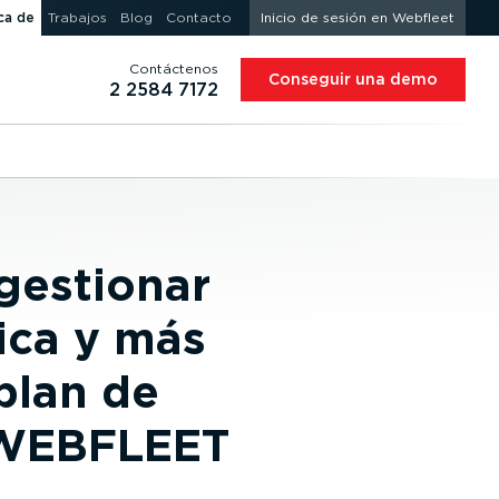
ca de
Trabajos
Blog
Contacto
Inicio de sesión en Webfleet
Contáctenos
Conseguir una demo
2 2584 7172
gestionar
ica y más
plan de
 WEBFLEET