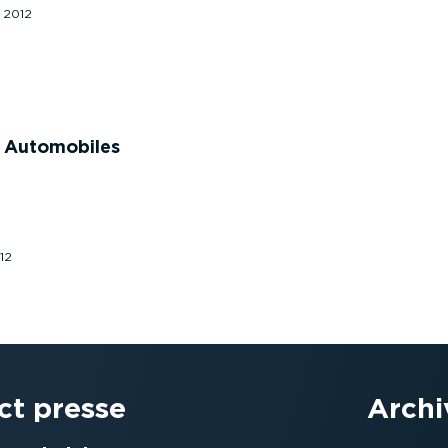
 2012
s Automobiles
12
ct presse
Archi