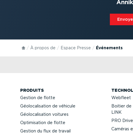
Annik
Envoyer
À propos de
Espace Presse
Événements
PRODUITS
TECHNOL
Gestion de flotte
Webfleet
Géolo­ca­li­sation de véhicule
Boitier de 
LINK
Géolo­ca­li­sation voitures
PRO Driver
Optimi­sation de flotte
Caméras e
Gestion du flux de travail