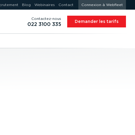
crutement
Blog
Webinaires
Contact
Connexion à Webfleet
Contac­tez-nous
Demander les tarifs
022 3100 335