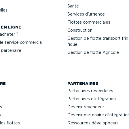
Santé
iles
Services d'urgence
Flottes commer­ciales
 EN LIGNE
Construction
cheter ?
Gestion de flotte transport frigo
le service commercial
fique
 partenaire
Gestion de flotte Agricole
RE
PARTENAIRES
Partenaires revendeurs
Partenaires d'intégration
s
Devenir revendeur
s
Devenir partenaire d'intégratio
des flottes
Ressources dévelop­peurs