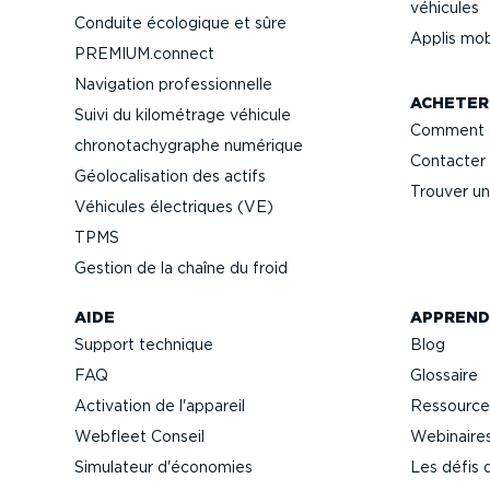
véhicules
Conduite écologique et sûre
Applis mob
PREMIUM.connect
Navigation profes­sion­nelle
ACHETER
Suivi du kilométrage véhicule
Comment a
chrono­ta­chy­graphe numérique
Contacter 
Géolo­ca­li­sation des actifs
Trouver un
Véhicules électriques (VE)
TPMS
Gestion de la chaîne du froid
AIDE
APPREND
Support technique
Blog
FAQ
Glossaire
Activation de l'appareil
Ressource
Webfleet Conseil
Webinaire
Simulateur d'économies
Les défis 