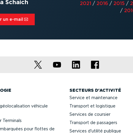
a Schaich
2021
/
2016
/
2015
/
2
/
201
 un e-mail⁠
OGIE
SECTEURS D'ACTIVITÉ
Service et maintenance
géolo­ca­li­sation véhicule
Transport et logistique
Services de coursier
 Terminals
Transport de passagers
mbarquées pour flottes de
Services d'utilité publique