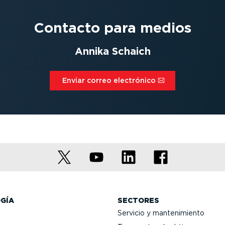
Contacto para medios
Annika Schaich
Enviar correo electrónico⁠
GÍA
SECTORES
Servicio y mante­ni­miento