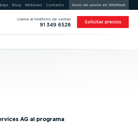
abajo
Blog
Webinars
Contacto
Inicio de sesión en Webfleet
Llama al teléfono de ventas
Solicitar precios
91 349 6528
ervices AG al programa