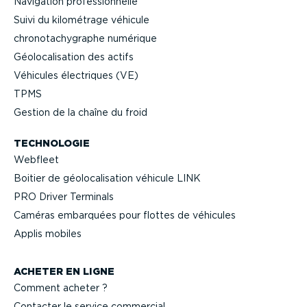
Navigation profes­sion­nelle
Suivi du kilométrage véhicule
chrono­ta­chy­graphe numérique
Géolo­ca­li­sation des actifs
Véhicules électriques (VE)
TPMS
Gestion de la chaîne du froid
TECHNOLOGIE
Webfleet
Boitier de géolo­ca­li­sation véhicule LINK
PRO Driver Terminals
Caméras embarquées pour flottes de véhicules
Applis mobiles
ACHETER EN LIGNE
Comment acheter ?
Contacter le service commercial