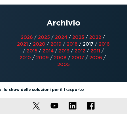
Archivio
2026
/
2025
/
2024
/
2023
/
2022
/
2021
/
2020
/
2019
/
2018
/
2017
/
2016
/
2015
/
2014
/
2013
/
2012
/
2011
/
2010
/
2009
/
2008
/
2007
/
2006
/
2005
lo show delle soluzioni per il trasporto