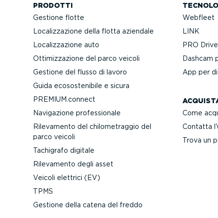
PRODOTTI
TECNOLO
Gestione flotte
Webfleet
Localiz­za­zione della flotta aziendale
LINK
Localiz­za­zione auto
PRO Driver
Ottimiz­za­zione del parco veicoli
Dashcam pa
Gestione del flusso di lavoro
App per dis
Guida ecoso­ste­nibile e sicura
PREMIUM.connect
ACQUIST
Navigazione profes­sionale
Come acqu
Rilevamento del chilo­me­traggio del
Contatta l
parco veicoli
Trova un p
Tachigrafo digitale
Rilevamento degli asset
Veicoli elettrici (EV)
TPMS
Gestione della catena del freddo