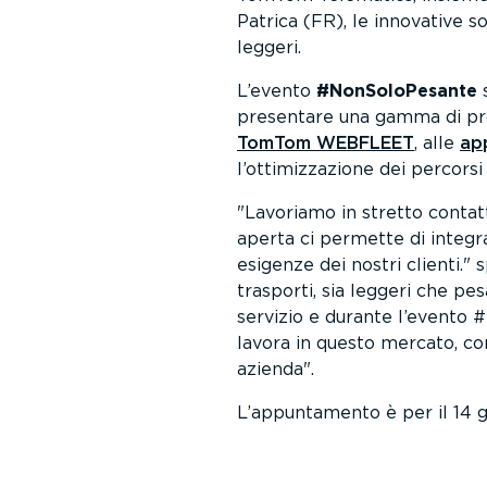
Patrica (FR), le innovative s
leggeri.
L’evento
#NonSoloPesante
s
presentare una gamma di pro
TomTom WEBFLEET
, alle
ap
l’ottimizzazione dei percors
Lavoriamo in stretto contat
aperta ci permette di integra
esigenze dei nostri clienti.
s
trasporti, sia leggeri che pe
servizio e durante l’evento
lavora in questo mercato, com
azienda
.
L’appuntamento è per il 14 g