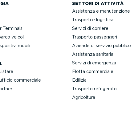
GIA
SETTORI DI ATTIVITÀ
Assistenza e manuten­zione
Trasporti e logistica
 Terminals
Servizi di corriere
rco veicoli
Trasporto passeggeri
positivi mobili
Aziende di servizio pubblico
Assistenza sanitaria
Servizi di emergenza
A
istare
Flotta commerciale
'ufficio commerciale
Edilizia
artner
Trasporto refrigerato
Agricoltura