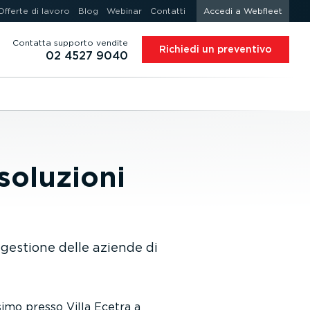
Offerte di lavoro
Blog
Webinar
Contatti
Accedi a Webfleet
Contatta supporto vendite
Richiedi un preventivo
02 4527 9040
soluzioni
 gestione delle aziende di
imo presso Villa Ecetra a