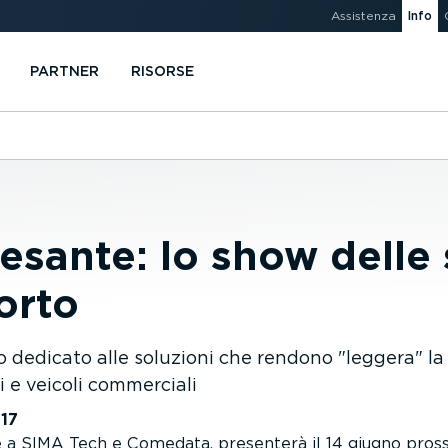
Assistenza
Info
PARTNER
RISORSE
sante: lo show delle 
porto
nto dedicato alle soluzioni che rendono
leggera
la
i e veicoli commerciali
017
a SIMA Tech e Comedata, presenterà il 14 giugno pross