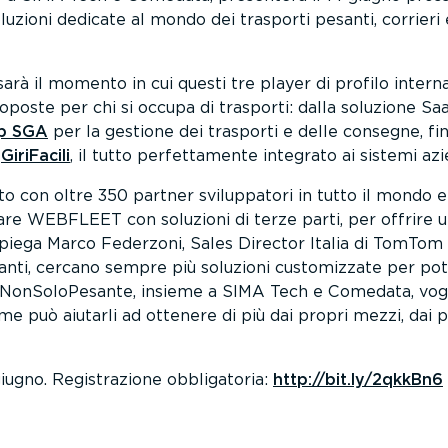
oluzioni dedicate al mondo dei trasporti pesanti, corrieri
arà il momento in cui questi tre player di profilo intern
poste per chi si occupa di trasporti: dalla soluzione S
p SGA
per la gestione dei trasporti e delle consegne, fi
i
GiriFacili
, il tutto perfettamente integrato ai sistemi azie
to con oltre 350 partner sviluppatori in tutto il mondo e
re WEBFLEET con soluzioni di terze parti, per offrire un
piega Marco Federzoni, Sales Director Italia di TomTom
santi, cercano sempre più soluzioni customizzate per pot
 #NonSoloPesante, insieme a SIMA Tech e Comedata, vog
e può aiutarli ad ottenere di più dai propri mezzi, dai p
iugno. Registrazione obbligatoria:
http://bit.ly/2qkkBn6