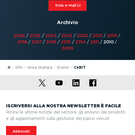
Invia e-mail⁠
Archivio
2026
/
2025
/
2024
/
2023
/
2022
/
2021
/
2019
/
2018
/
2017
/
2016
/
2015
/
2014
/
2011
/
2010
/
2009
Info
Area Stampa
Eventi
CeBIT
ISCRIVERSI ALLA NOSTRA NEWSLETTER È FACILE
Ricevi le ultime notizie del settore, gli annunci dei prodotti
e gli aggior­na­menti sulla gestione del parco veicoli.
Abbonati