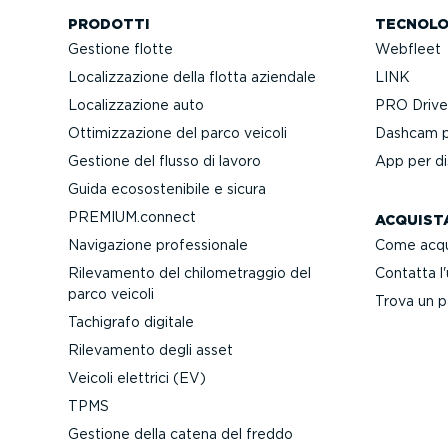
PRODOTTI
TECNOLO
Gestione flotte
Webfleet
Localiz­za­zione della flotta aziendale
LINK
Localiz­za­zione auto
PRO Driver
Ottimiz­za­zione del parco veicoli
Dashcam pa
Gestione del flusso di lavoro
App per dis
Guida ecoso­ste­nibile e sicura
PREMIUM.connect
ACQUIST
Navigazione profes­sionale
Come acqu
Rilevamento del chilo­me­traggio del
Contatta l
parco veicoli
Trova un p
Tachigrafo digitale
Rilevamento degli asset
Veicoli elettrici (EV)
TPMS
Gestione della catena del freddo