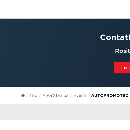
Contat
Rosi
Invi
Info
Area Stampa
Eventi
AUTOPROMOTEC