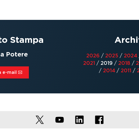
to Stampa
Archi
ta Potere
2026
/
2025
/
2024
2021
/
2019
/
2018
/
2
/
2014
/
2011
/
a e-mail⁠