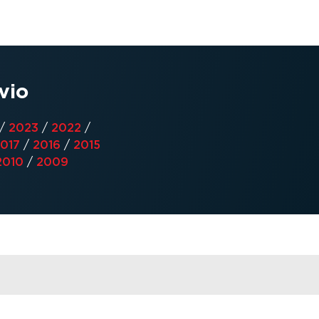
vio
/
2023
/
2022
/
017
/
2016
/
2015
2010
/
2009