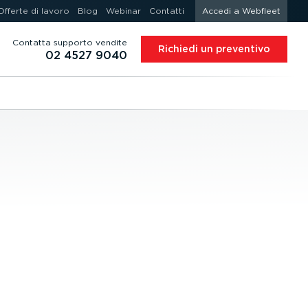
Offerte di lavoro
Blog
Webinar
Contatti
Accedi a Webfleet
Contatta supporto vendite
Richiedi un preventivo
02 4527 9040