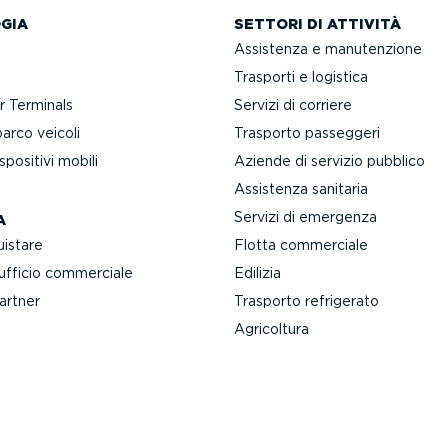
GIA
SETTORI DI ATTIVITÀ
Assistenza e manuten­zione
Trasporti e logistica
 Terminals
Servizi di corriere
rco veicoli
Trasporto passeggeri
positivi mobili
Aziende di servizio pubblico
Assistenza sanitaria
Servizi di emergenza
A
istare
Flotta commerciale
'ufficio commerciale
Edilizia
artner
Trasporto refrigerato
Agricoltura