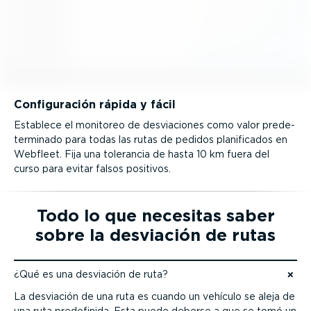
Confi­gu­ración rápida y fácil
Establece el monitoreo de desvia­ciones como valor prede­
ter­minado para todas las rutas de pedidos plani­fi­cados en
Webfleet. Fija una tolerancia de hasta 10 km fuera del
curso para evitar falsos positivos.
Todo lo que necesitas saber
sobre la desviación de rutas
¿Qué es una desviación de ruta?
Ir al contenido
La desviación de una ruta es cuando un vehículo se aleja de
una ruta predefinida. Esta puede deberse a que se tomó un