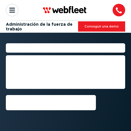
Adminis­tración de la fuerza de
Conseguir una demo
trabajo
DESVIACIÓN DE RUTA
Monitorea las rutas plani­fi­cadas, detecta
desvia­ciones y mantén cada viaje en el
camino correcto. Reduce las exposi­
ciones a robos y reduce los gastos
relacio­nados con los desvíos.
Conseguir una demo