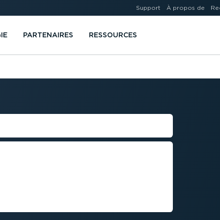
Support
À propos de
Re
IE
PARTENAIRES
RESSOURCES
INÉRAIRE
érez les déviations, empruntez
élais de livraison avec nos
 les risques de vol et les