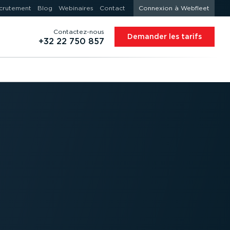
crutement
Blog
Webinaires
Contact
Connexion à Webfleet
Contac­tez-nous
Demander les tarifs
+32 22 750 857