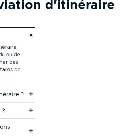
iation d'itinéraire
inéraire
ndu ou de
îner des
etards de
néraire ?
 ?
ions