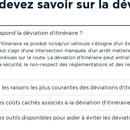
evez savoir sur la dév
spond la déviation d'itinéraire ?
ontenu
'itinéraire se produit lorsqu'un véhicule s'éloigne d'un it
peut s'agir d'une inter­section manquée, d'un arrêt inatte
révues sur la route. La déviation d'itinéraire peut entra
a sécurité, le non-respect des régle­men­ta­tions et des r
 les raisons les plus courantes des déviations d'iti
es coûts cachés associés à la déviation d'itinéraire
es outils disponibles pour aider à éviter les déviat
?