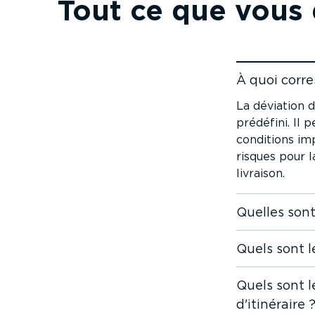
Tout ce que vous d
À quoi corre
Accéder au c
La déviation d
prédéfini. Il 
conditions imp
risques pour l
livraison.
Quelles sont
Quels sont l
Quels sont l
d'itinéraire 