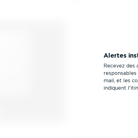
Alertes ins
Recevez des a
respon­sables
mail, et les c
indiquent l'it