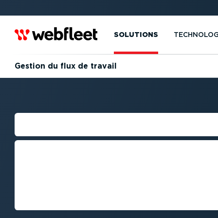
SOLUTIONS
TECHNOLOG
Gestion du flux de travail
DÉVIATION D'IT
Suivez les itinéraires planifiés, rep
la meilleure voie et respectez vos d
outils Webfleet. Réduisez également
dépenses liées aux détours.