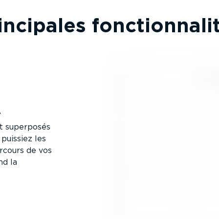
incipales fonction­na­li
.
et superposés
 puissiez les
arcours de vos
nd la