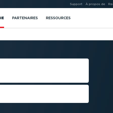
Support
À propos de
Re
IE
PARTENAIRES
RESSOURCES
 GESTION DE
ET
raires et véhicules n’a jamais
ution numéro 1 en Europe