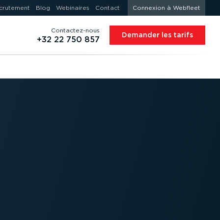
crutement
Blog
Webinaires
Contact
Connexion à Webfleet
Contac­tez-nous
Demander les tarifs
+32 22 750 857