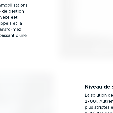
obi­li­sa­tions
 de gestion
Webfleet
ppels et la
Transformez
passant d'une
Niveau de 
La solution d
27001
. Autrem
plus strictes 