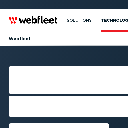
SOLUTIONS
TECHNOLOG
Webfleet
LA SOLUTION DE
FLOTTE WEBFLE
la gestion de vos conducteurs, itiné
été aussi simple qu’avec notre sol