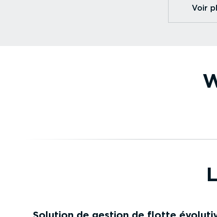
Voir pl
W
L
Solution de
gestion de flotte
évoluti