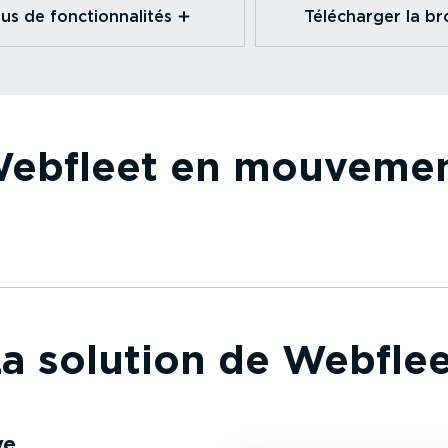
us de fonction­na­lités⁠
Télécharger la b
ebfleet en mouveme
a solution de Webfle
ve