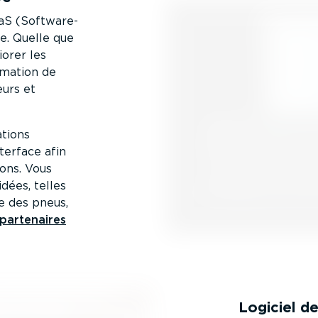
aS (Softwa­re-
te. Quelle que
iorer les
­mation de
eurs et
­tions
terface afin
ions. Vous
idées, telles
e des pneus,
partenaires
Logiciel de