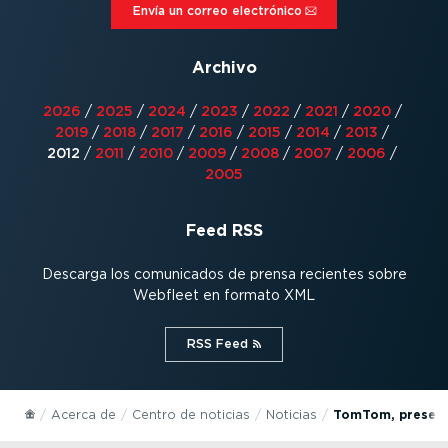
Envía un correo electrónico⁠
Archivo
2026
/
2025
/
2024
/
2023
/
2022
/
2021
/
2020
/
2019
/
2018
/
2017
/
2016
/
2015
/
2014
/
2013
/
2012
/
2011
/
2010
/
2009
/
2008
/
2007
/
2006
/
2005
Feed RSS
Descarga los comunicados de prensa recientes sobre
Webfleet en formato XML
RSS Feed⁠
Acerca de
Centro de noticias
Noticias
TomTom, presente