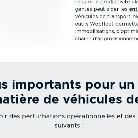
réduire la produc­tivité g
gentes peut aider les
ent
véhicules de transport. 
outils Webfleet permett
immobi­li­sa­tions, d'opti
chaîne d'appro­vi­sion­neme
lus importants pour un 
matière de véhicules d
ir des pertur­ba­tions opéra­tion­nelles et des
suivants :