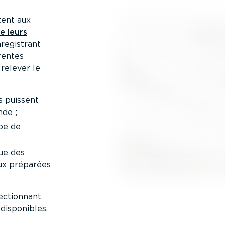
tent aux
e leurs
regis­trant
rentes
relever le
ls puissent
nde ;
ype de
que des
eux préparées
ec­tionnant
disponibles.