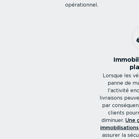
opéra­tionnel.
Immobi­l
pla
Lorsque les v
panne de ma
l'activité en
livraisons peuve
par conséquent,
clients pou
diminuer.
Une g
immobi­li­sa­tions
assurer la sécu