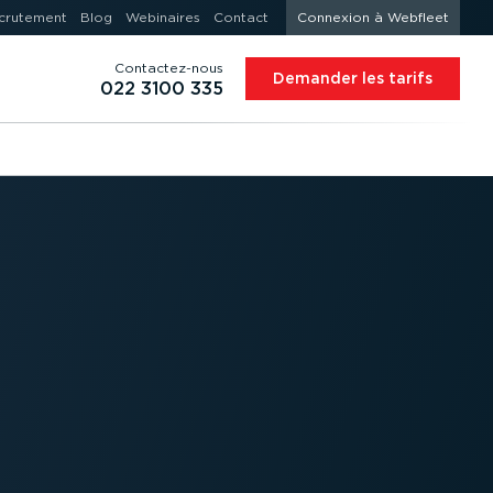
crutement
Blog
Webinaires
Contact
Connexion à Webfleet
Contac­tez-nous
Demander les tarifs
022 3100 335