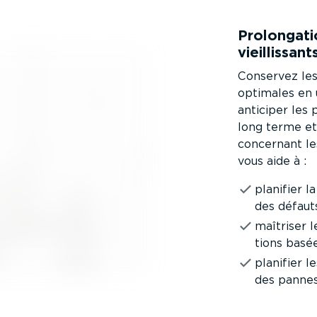
Prolon­gati
vieillis­sant
Conservez les
optimales en u
anticiper les
long terme et
concernant le
vous aide à :
planifier l
des défauts
maîtriser l
tions basée
planifier 
des pannes