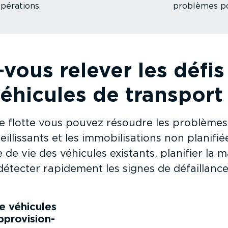
pérations.
problèmes po
us relever les défis l
éhicules de transport
e flotte vous pouvez résoudre les problèmes c
eillis­sants et les immobi­li­sa­tions non plani
de vie des véhicules existants, planifier la
détecter rapidement les signes de défaillance
e véhicules
pro­vi­sion­