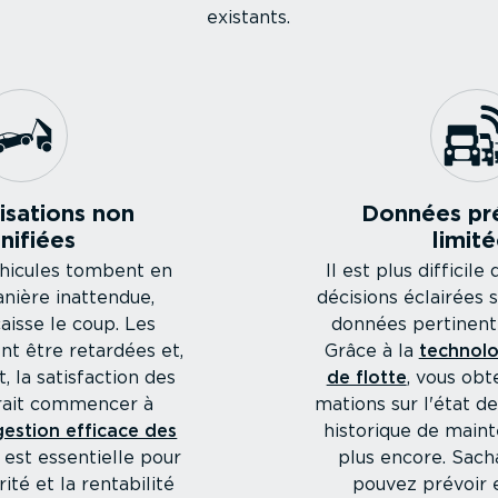
existants.
i­sa­tions non
Données pré
nifiées
limit
éhicules tombent en
Il est plus difficil
nière inattendue,
décisions éclairées 
caisse le coup. Les
données pertinente
nt être retardées et,
Grâce à la
technolo
 la satis­faction des
de flotte
, vous obt
rrait commencer à
ma­tions sur l'état de
estion efficace des
historique de main
est essentielle pour
plus encore. Sach
rité et la rentabilité
pouvez prévoir e