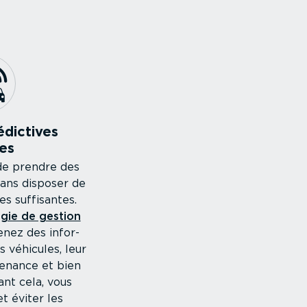
dictives
ées
e de prendre des
sans disposer de
s suffisantes.
gie de gestion
enez des infor­
s véhicules, leur
tenance et bien
ant cela, vous
t éviter les