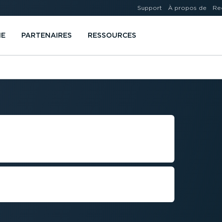
Support
À propos de
Re
IE
PARTENAIRES
RESSOURCES
TES DE
TRANSPORT
olutions adaptées et une
 appel à notre expertise.