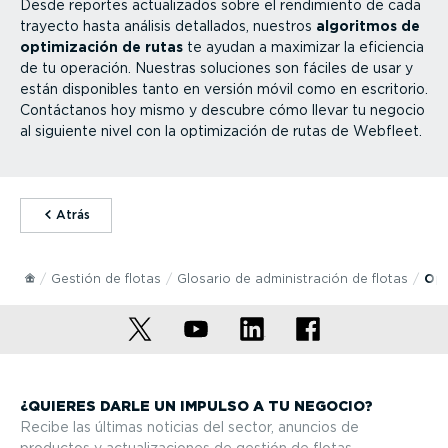
Desde reportes actua­li­zados sobre el rendimiento de cada
trayecto hasta análisis detallados, nuestros
algoritmos de
optimi­zación de rutas
te ayudan a maximizar la eficiencia
de tu operación. Nuestras soluciones son fáciles de usar y
están disponibles tanto en versión móvil como en escritorio.
Contáctanos hoy mismo y descubre cómo llevar tu negocio
al siguiente nivel con la optimi­zación de rutas de Webfleet.
⁠Atrás
Gestión de flotas
Glosario de adminis­tración de flotas
Opt
¿QUIERES DARLE UN IMPULSO A TU NEGOCIO?
Recibe las últimas noticias del sector, anuncios de
productos y actua­li­za­ciones de gestión de flotas.