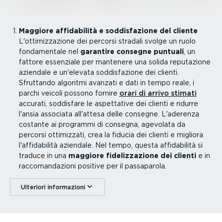
Maggiore affida­bilità e soddi­sfa­zione del cliente
L'ottimiz­za­zione dei percorsi stradali svolge un ruolo
fonda­mentale nel
garantire consegne puntuali
, un
fattore essenziale per mantenere una solida reputazione
aziendale e un'elevata soddi­sfa­zione dei clienti.
Sfruttando algoritmi avanzati e dati in tempo reale, i
parchi veicoli possono fornire
orari di arrivo stimati
accurati, soddisfare le aspettative dei clienti e ridurre
l'ansia associata all'attesa delle consegne. L'aderenza
costante ai programmi di consegna, agevolata da
percorsi ottimizzati, crea la fiducia dei clienti e migliora
l'affida­bilità aziendale. Nel tempo, questa affida­bilità si
traduce in una
maggiore fideliz­za­zione dei clienti
e in
racco­man­da­zioni positive per il passaparola.
Ulteriori infor­ma­zioni