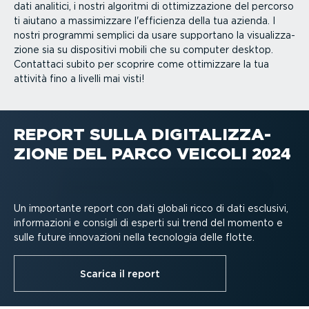
dati analitici, i nostri algoritmi di ottimiz­za­zione del percorso
ti aiutano a massi­mizzare l'efficienza della tua azienda. I
nostri programmi semplici da usare supportano la visua­liz­za­
zione sia su dispositivi mobili che su computer desktop.
Contattaci subito per scoprire come ottimizzare la tua
attività fino a livelli mai visti!
REPORT SULLA DIGITA­LIZ­ZA­
ZIONE DEL PARCO VEICOLI 2024
Un importante report con dati globali ricco di dati esclusivi,
infor­ma­zioni e consigli di esperti sui trend del momento e
sulle future innovazioni nella tecnologia delle flotte.
Scarica il report