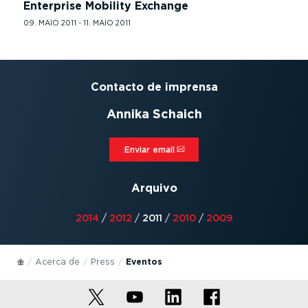
Enterprise Mobility Exchange
09. MAIO 2011 - 11. MAIO 2011
Contacto de imprensa
Annika Schaich
Enviar email⁠
Arquivo
2014
/
2012
/
2011
/
2010
/
2009
Acerca de
Press
Eventos