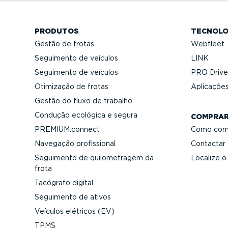
PRODUTOS
TECNOLO
Gestão de frotas
Webfleet
Seguimento de veículos
LINK
Seguimento de veículos
PRO Driver
Otimização de frotas
Aplicações
Gestão do fluxo de trabalho
Condução ecológica e segura
COMPRA
PREMIUM.connect
Como com
Navegação profis­sional
Contactar
Seguimento de quilo­me­tragem da
Localize o
frota
Tacógrafo digital
Seguimento de ativos
Veículos elétricos (EV)
TPMS