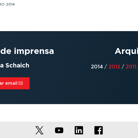
RO 2014
 de imprensa
Arqu
a Schaich
2014
/
2012
/
2011
ar email⁠