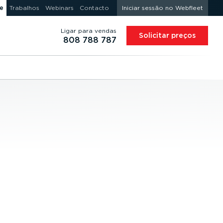
e
Trabalhos
Webinars
Contacto
Iniciar sessão no Webfleet
Ligar para vendas
Solicitar preços
808 788 787