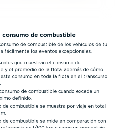
e consumo de combustible
consumo de combustible de los vehículos de tu
iza fácilmente los eventos excep­cio­nales.
isuales que muestran el consumo de
e y el promedio de la flota, además de cómo
 este consumo en toda la flota en el transcurso
.
 consumo de combustible cuando excede un
imo definido.
 de combustible se muestra por viaje en total
km.
o de combustible se mide en comparación con
e referencia en l/100 km y como un porcentaje.