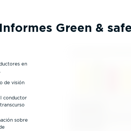
Informes Green & saf
nductores en
.
 de visión
el conductor
 transcurso
ación sobre
de