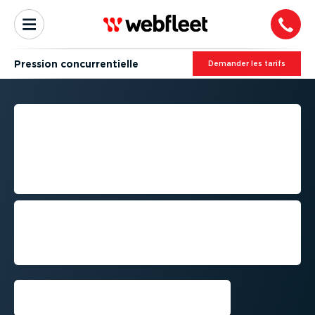
Pression concur­ren­tielle
Demander les tarifs
GESTION DE FLOTTE ET
PRESSION CONCUR­REN­
TIELLE : GAGNEZ EN
PERFORMANCE
Protégez effica­cement votre chiffre
d’affaires dans un contexte de
concurrence croissante et de réduction
des budgets
Demandez une démo