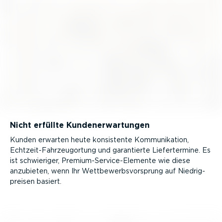
Nicht erfüllte Kunden­er­war­tungen
Kunden erwarten heute konsistente Kommu­ni­kation,
Echtzeit-Fahrzeug­ortung und garantierte Liefer­termine. Es
ist schwieriger, Premi­um­-­Ser­vice­-­Ele­mente wie diese
anzubieten, wenn Ihr Wettbe­werbs­vor­sprung auf Niedrig­
preisen basiert.