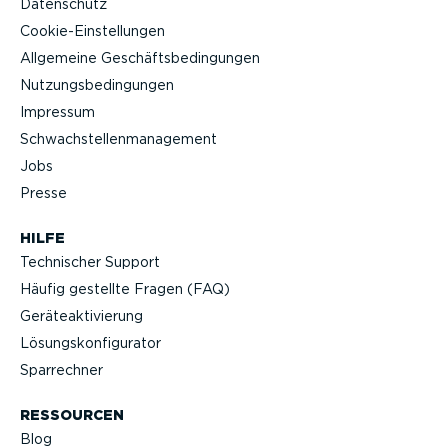
Datenschutz
Cookie-Ein­stel­lungen
Allgemeine Geschäfts­be­din­gungen
Nutzungs­be­din­gungen
Impressum
Schwach­stel­len­ma­nagement
Jobs
Presse
HILFE
Technischer Support
Häufig gestellte Fragen (FAQ)
Geräteak­ti­vierung
Lösungs­kon­fi­gu­rator
Sparrechner
RESSOURCEN
Blog