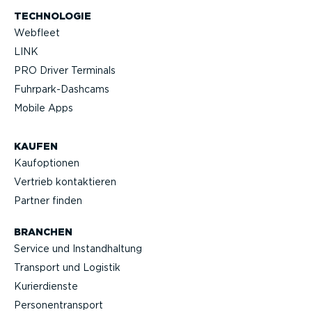
TECHNOLOGIE
Webfleet
LINK
PRO Driver Terminals
Fuhrpar­k-Da­shcams
Mobile Apps
KAUFEN
Kaufop­tionen
Vertrieb kontak­tieren
Partner finden
BRANCHEN
Service und Instand­haltung
Transport und Logistik
Kurier­dienste
Perso­nen­transport