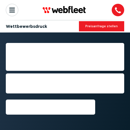
Wettbe­werbs­druck
Preis­an­frage stellen
WETTBE­WERBS­DRUCK IM
FUHRPARK: SO BLEIBEN SIE
AUF ERFOLGSKURS
Wie Sie angesichts des wachsenden
Wettbewerbs und schrump­fender
Budgets Ihre Gewinn­margen schützen
Vorführung anfordern