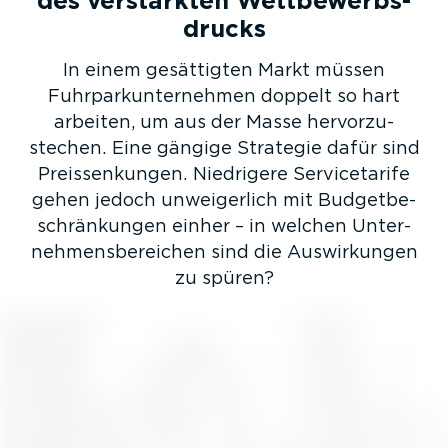
des verstärkten Wettbe­werbs­
drucks
In einem gesättigten Markt müssen
Fuhrpark­unternehmen doppelt so hart
arbeiten, um aus der Masse hervor­zu­
stechen. Eine gängige Strategie dafür sind
Preis­sen­kungen. Niedrigere Service­tarife
gehen jedoch unwei­gerlich mit Budget­be­
schrän­kungen einher – in welchen Unter­
neh­mens­be­reichen sind die Auswir­kungen
zu spüren?