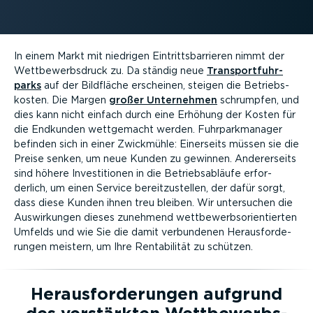
In einem Markt mit niedrigen Eintritts­bar­rieren nimmt der
Wettbe­werbs­druck zu. Da ständig neue
Trans­port­fuhr­
parks
auf der Bildfläche erscheinen, steigen die Betriebs­
kosten. Die Margen
großer Unternehmen
schrumpfen, und
dies kann nicht einfach durch eine Erhöhung der Kosten für
die Endkunden wettgemacht werden. Fuhrpark­ma­nager
befinden sich in einer Zwickmühle: Einerseits müssen sie die
Preise senken, um neue Kunden zu gewinnen. Anderer­seits
sind höhere Inves­ti­tionen in die Betriebs­ab­läufe erfor­
derlich, um einen Service bereit­zu­stellen, der dafür sorgt,
dass diese Kunden ihnen treu bleiben. Wir untersuchen die
Auswir­kungen dieses zunehmend wettbe­werbs­ori­en­tierten
Umfelds und wie Sie die damit verbundenen Heraus­for­de­
rungen meistern, um Ihre Renta­bi­lität zu schützen.
Heraus­for­de­rungen aufgrund