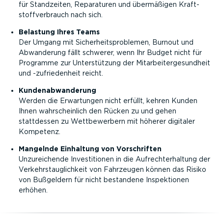
für Standzeiten, Reparaturen und übermäßigen Kraft­
stoff­ver­brauch nach sich.
Belastung Ihres Teams
Der Umgang mit Sicher­heits­pro­blemen, Burnout und
Abwanderung fällt schwerer, wenn Ihr Budget nicht für
Programme zur Unter­stützung der Mitar­bei­ter­ge­sundheit
und -zufrie­denheit reicht.
Kunden­ab­wan­derung
Werden die Erwartungen nicht erfüllt, kehren Kunden
Ihnen wahrscheinlich den Rücken zu und gehen
stattdessen zu Wettbe­werbern mit höherer digitaler
Kompetenz.
Mangelnde Einhaltung von Vorschriften
Unzurei­chende Inves­ti­tionen in die Aufrecht­er­haltung der
Verkehrstaug­lichkeit von Fahrzeugen können das Risiko
von Bußgeldern für nicht bestandene Inspek­tionen
erhöhen.