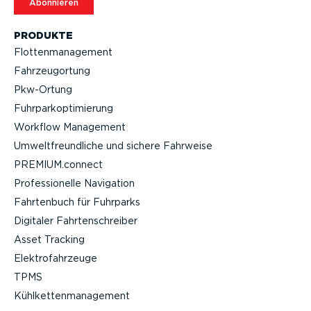
Abonnieren
PRODUKTE
Flotten­ma­nagement
Fahrzeu­g­ortung
Pkw-Ortung
Fuhrpar­k­op­ti­mierung
Workflow Management
Umwelt­freund­liche und sichere Fahrweise
PREMIUM.connect
Profes­sio­nelle Navigation
Fahrtenbuch für Fuhrparks
Digitaler Fahrten­schreiber
Asset Tracking
Elektro­fahr­zeuge
TPMS
Kühlket­ten­ma­nagement