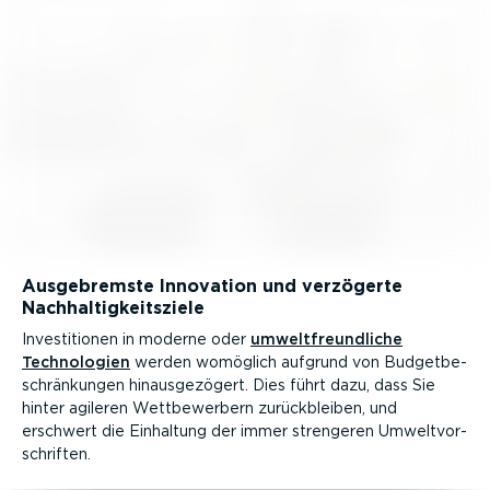
Ausge­bremste Innovation und verzögerte
Nachhal­tig­keits­ziele
Inves­ti­tionen in moderne oder
umwelt­freund­liche
Techno­logien
werden womöglich aufgrund von Budget­be­
schrän­kungen hinaus­ge­zögert. Dies führt dazu, dass Sie
hinter agileren Wettbe­werbern zurück­bleiben, und
erschwert die Einhaltung der immer strengeren Umwelt­vor­
schriften.