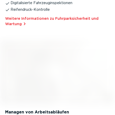
Digita­li­sierte Fahrzeug­in­spek­tionen
Reifen­druck-­Kon­trolle
Weitere Infor­ma­tionen zu Fuhrpark­si­cherheit und
Wartung⁠
Managen von Arbeits­ab­läufen