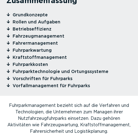
Zusam­men­fassung
⁠Grund­kon­zepte
⁠Rollen und Aufgaben
⁠Betriebs­ef­fi­zienz
⁠Fahrzeug­ma­nagement
⁠Fahrer­ma­nagement
⁠Fuhrpark­wartung
⁠Kraft­stoff­ma­nagement
⁠Fuhrpark­kosten
⁠Fuhrpark­tech­no­logie und Ortungs­systeme
⁠Vorschriften für Fuhrparks
⁠Vorfall­ma­nagement für Fuhrparks
Fuhrpark­ma­nagement bezieht sich auf die Verfahren und
Techno­logien, die Unternehmen zum Managen ihrer
Nutzfahr­zeug­fuhr­parks einsetzen. Dazu gehören
Aktivitäten wie Fahrzeug­wartung, Kraft­stoff­ma­nagement,
Fahrer­si­cherheit und Logis­tik­planung.