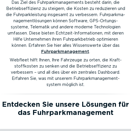
Das Ziel des Fuhrpark­ma­nage­ments besteht darin, die
Betriebs­ef­fi­zienz zu steigern, die Kosten zu reduzieren und
die Fuhrparkleistung insgesamt zu verbessern. Fuhrpark­ma­
nage­ment­lö­sungen können Software, GPS-Or­tungs­
systeme, Telematik und andere moderne Techno­logien
umfassen. Diese bieten Echtzeit-In­for­ma­tionen, mit deren
Hilfe Unternehmen ihren Fuhrpark­be­trieb optimieren
können. Erfahren Sie hier alles Wissens­werte über das
Fuhrpark­ma­nagement
.
Webfleet hilft Ihnen, Ihre Fahrzeuge zu orten, die Kraft­
stoff­kosten zu senken und die Betriebs­ef­fi­zienz zu
verbessern – und all dies über ein zentrales Dashboard.
Erfahren Sie, was mit unserem Fuhrpark­ma­nage­ment­
system möglich ist.
Entdecken Sie unsere Lösungen für
das Fuhrpark­ma­nagement
Weiterlesen⁠
Fahrzeu­g­ortung
Weiterlesen⁠
Sicherheit und Schutz
Weiterlesen⁠
Arbeits­ab­läufe digita­li­sieren
Weiterlesen⁠
Compliance
Weiterlesen⁠
Nachhal­tiger Fuhrpark und Elektro­fahr­zeuge