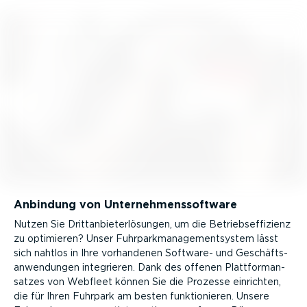
Anbindung von Unter­neh­mens­software
Nutzen Sie Dritt­an­bie­t­er­lö­sungen, um die Betriebs­ef­fi­zienz
zu optimieren? Unser Fuhrpark­ma­nage­ment­system lässt
sich nahtlos in Ihre vorhandenen Software- und Geschäfts­
an­wen­dungen integrieren. Dank des offenen Platt­form­an­
satzes von Webfleet können Sie die Prozesse einrichten,
die für Ihren Fuhrpark am besten funktio­nieren. Unsere