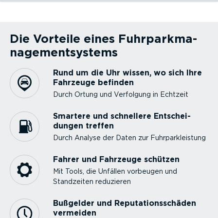
Fahrzeu­g­ortung
Behalten Sie die Position Ihrer Fahrzeuge dank GPS-Ortung
Sicherheit und Schutz
Verbesserte Sicherheit dank Fahrer-­Coa­ching, digita­li­sierter
Arbeits­ab­läufe digita­li­sieren
Steuern und verwalten Sie Ihre Arbeits­ab­läufe, verbessern
Compliance
Mühelose Einhaltung von Fuhrpark­richt­linien dank automa­ti­
Nachhal­tiger Fuhrpark und Elektro­fahr­zeuge
Betreiben eines umwelt­be­wussten Fuhrparks
in Echtzeit im Blick und sparen Sie dabei Zeit und Geld.
Fahrzeug­prüfung, Reifen­druck-­Kon­troll­system (TPMS) und
Sie Ihren Kunden­service und erledigen Sie mehr Aufgaben
sierter Aufgaben und genauer Daten
Planmäßige Wartung
Die Vorteile eines Fuhrpark­ma­
nage­ment­systems
Rund um die Uhr wissen, wo sich Ihre
Fahrzeuge befinden
Durch Ortung und Verfolgung in Echtzeit
Smartere und schnellere Entschei­
dungen treffen
Durch Analyse der Daten zur Fuhrparkleistung
Fahrer und Fahrzeuge schützen
Mit Tools, die Unfällen vorbeugen und
Standzeiten reduzieren
Bußgelder und Reputa­ti­ons­schäden
vermeiden