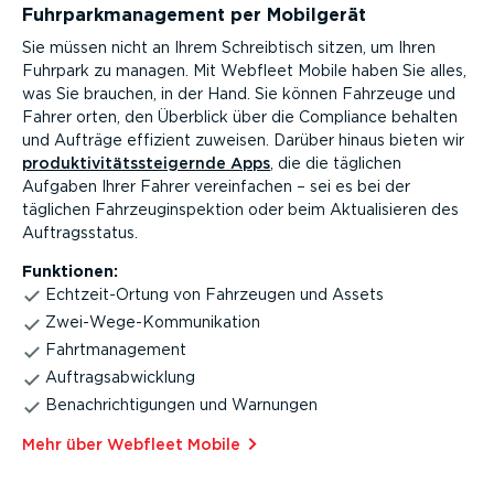
Fuhrpark­ma­nagement per Mobilgerät
Sie müssen nicht an Ihrem Schreib­tisch sitzen, um Ihren
Fuhrpark zu managen. Mit Webfleet Mobile haben Sie alles,
was Sie brauchen, in der Hand. Sie können Fahrzeuge und
Fahrer orten, den Überblick über die Compliance behalten
und Aufträge effizient zuweisen. Darüber hinaus bieten wir
produk­ti­vi­täts­stei­gernde Apps
, die die täglichen
Aufgaben Ihrer Fahrer verein­fachen – sei es bei der
täglichen Fahrzeug­in­spektion oder beim Aktua­li­sieren des
Auftrags­status.
Funktionen:
Echtzeit-Ortung von Fahrzeugen und Assets
Zwei-­We­ge-­Kom­mu­ni­kation
Fahrt­ma­nagement
Auftrags­ab­wicklung
Benach­rich­ti­gungen und Warnungen
Mehr über Webfleet Mobile⁠