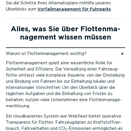
Sie die Schritte Ihres Alter­na­tiv­plans mithilfe unseres
Überblicks zum
Vorfall­ma­nagement für Fuhrparks
.
Alles, was Sie über Flotten­ma­
nagement wissen müssen
Warum ist Flotten­ma­nagement wichtig?
Zum Inhalt
Flotten­ma­nagement spielt eine wesentliche Rolle für
Sicherheit und Effizienz. Die Verwaltung einer Fahrzeug­
flotte umfasst viele komplexe Aspekte, von der Einstellung
und Bindung von Fahrern bis zur Einhaltung lokaler und
inter­na­tio­naler Vorschriften. Um den Überblick über die
täglichen Aufgaben und die Einhaltung von Fristen zu
behalten, nutzen viele Unternehmen eine Flotten­ma­nage­
ment­lösung.
Ein cloud­ba­siertes System wie Webfleet bietet operative
Transparenz für Flotten. Fahrzeug­daten zu Kraft­stoff­ver­
brauch, Fahrver­halten und CO
-Emissionen ermöglichen es
2