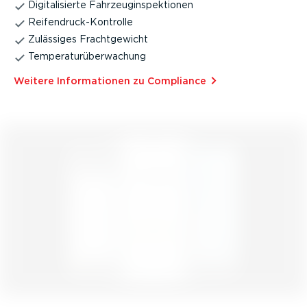
Digita­li­sierte Fahrzeug­in­spek­tionen
Reifen­druck-­Kon­trolle
Zulässiges Fracht­ge­wicht
Tempe­ra­tur­über­wa­chung
Weitere Infor­ma­tionen zu Compliance⁠