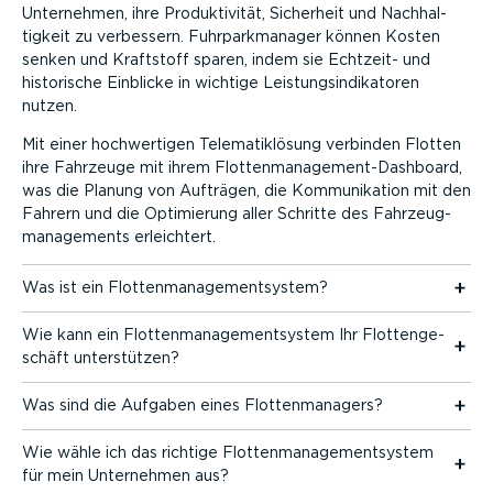
Unternehmen, ihre Produk­ti­vität, Sicherheit und Nachhal­
tigkeit zu verbessern. Fuhrpark­ma­nager können Kosten
senken und Kraftstoff sparen, indem sie Echtzeit- und
historische Einblicke in wichtige Leistungs­in­di­ka­toren
nutzen.
Mit einer hochwer­tigen Telema­tik­lösung verbinden Flotten
ihre Fahrzeuge mit ihrem Flotten­management-Dashboard,
was die Planung von Aufträgen, die Kommu­ni­kation mit den
Fahrern und die Optimierung aller Schritte des Fahrzeug­
ma­nage­ments erleichtert.
Was ist ein Flotten­ma­nage­ment­system?
Wie kann ein Flotten­ma­nage­ment­system Ihr Flotten­ge­
schäft unter­stützen?
Was sind die Aufgaben eines Flotten­ma­nagers?
Wie wähle ich das richtige Flotten­ma­nage­ment­system
für mein Unternehmen aus?