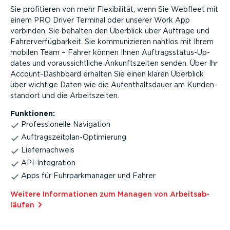
Sie profitieren von mehr Flexi­bi­lität, wenn Sie Webfleet mit
einem PRO Driver Terminal oder unserer Work App
verbinden. Sie behalten den Überblick über Aufträge und
Fahrer­ver­füg­barkeit. Sie kommu­ni­zieren nahtlos mit Ihrem
mobilen Team – Fahrer können Ihnen Auftrags­sta­tus-Up­
dates und voraus­sicht­liche Ankunfts­zeiten senden. Über Ihr
Accoun­t-Da­sh­board erhalten Sie einen klaren Überblick
über wichtige Daten wie die Aufent­halts­dauer am Kunden­
standort und die Arbeits­zeiten.
Funktionen:
Profes­sio­nelle Navigation
Auftrags­zeit­plan-­Op­ti­mierung
Liefer­nachweis
API-In­te­gration
Apps für Fuhrpark­ma­nager und Fahrer
Weitere Infor­ma­tionen zum Managen von Arbeits­ab­
läufen⁠