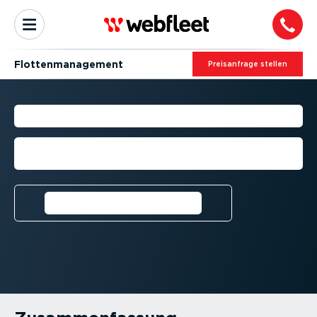
Flotten­ma­nagement
Preis­an­frage stellen
FLOTTEN­MA­NAGEMENT
Optimieren Sie Ihr Unternehmen mit
Tools, die Ihnen Zeit und Geld sparen
Kostenlose Testversion
anfordern⁠