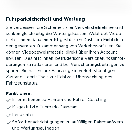
Fuhrpark­si­cherheit und Wartung
Sie verbessern die Sicherheit aller Verkehrs­teil­nehmer und
senken gleich­zeitig die Wartungs­kosten. Webfleet Video
bietet Ihnen dank einer KI-ge­stützten Dashcam Einblick in
den gesamten Zusam­menhang von Verkehrs­vor­fällen. Sie
können Video­be­weis­ma­terial direkt über Ihren Account
abrufen. Dies hilft Ihnen, betrü­ge­rische Versi­che­rungs­an­for­
de­rungen zu reduzieren und bei Versi­che­rungs­bei­trägen zu
sparen. Sie halten Ihre Fahrzeuge in verkehr­stüch­tigem
Zustand – dank Tools zur Echtzeit-­Über­wa­chung des
Fahrzeugstatus.
Funktionen:
Infor­ma­tionen zu Fahrern und Fahrer-­Coa­ching
KI-ge­stützte Fuhrpar­k-Da­shcam
Lenkzeiten
Sofort­be­nach­rich­ti­gungen zu auffälligen Fahrma­növern
und Wartungs­auf­gaben