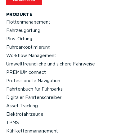
PRODUKTE
Flotten­ma­nagement
Fahrzeu­g­ortung
Pkw-Ortung
Fuhrpar­k­op­ti­mierung
Workflow Management
Umwelt­freund­liche und sichere Fahrweise
PREMIUM.connect
Profes­sio­nelle Navigation
Fahrtenbuch für Fuhrparks
Digitaler Fahrten­schreiber
Asset Tracking
Elektro­fahr­zeuge
TPMS
Kühlket­ten­ma­nagement