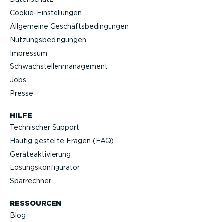
Cookie-Ein­stel­lungen
Allgemeine Geschäfts­be­din­gungen
Nutzungs­be­din­gungen
Impressum
Schwach­stel­len­ma­nagement
Jobs
Presse
HILFE
Technischer Support
Häufig gestellte Fragen (FAQ)
Geräteak­ti­vierung
Lösungs­kon­fi­gu­rator
Sparrechner
RESSOURCEN
Blog