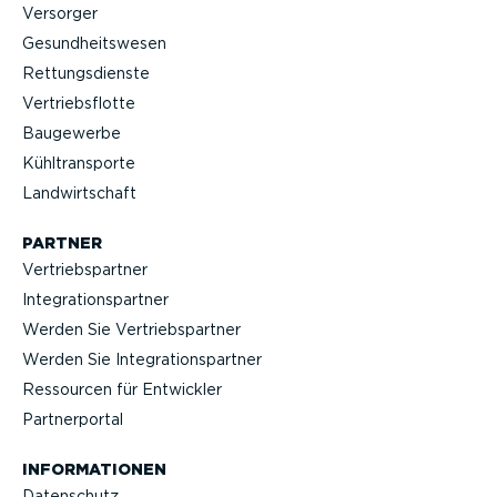
Versorger
Gesund­heits­wesen
Rettungs­dienste
Vertriebs­flotte
Baugewerbe
Kühltrans­porte
Landwirt­schaft
PARTNER
Vertriebs­partner
Integra­ti­ons­partner
Werden Sie Vertriebs­partner
Werden Sie Integra­ti­ons­partner
Ressourcen für Entwickler
Partner­portal
INFOR­MA­TIONEN
Datenschutz