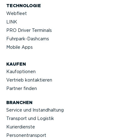
TECHNOLOGIE
Webfleet
LINK
PRO Driver Terminals
Fuhrpar­k-Da­shcams
Mobile Apps
KAUFEN
Kaufop­tionen
Vertrieb kontak­tieren
Partner finden
BRANCHEN
Service und Instand­haltung
Transport und Logistik
Kurier­dienste
Perso­nen­transport