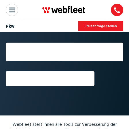
Pkw
Preis­an­frage stellen
WEBFLEET-LÖSUNGEN FÜR
IHRE PKW-FLOTTE
Kostenlose Testversion
anfordern⁠
Webfleet stellt Ihnen alle Tools zur Verbes­serung der